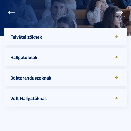
Előző
Köve
Felvételizőknek
Hallgatóknak
Doktoranduszoknak
Volt Hallgatóknak