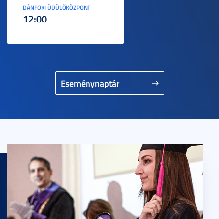
DÁNFOKI ÜDÜLŐKÖZPONT
12:00
Eseménynaptár