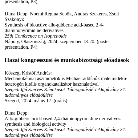
presentation, P3)
Dima Depp, Noémi Regina Sebők, András Szekeres, Zsolt
Szakonyi:
Synthesis of bioactive allo-gibberic acid-based 2,4-
diaminopyrimidine derivatives
25th Conference on Isoprenoids
Nápoly, Olaszország, 2024. szeptember 18-20. (poster
presentation, P4)
Hazai kongresszusi és munkabizottsági előadások
Kőszegi Kristóf András:
Mechanokémiai aszimmetrikus Michael-addíciók maleimidekre
heterogén királis organokatalizátor használatával
Szegedi Ifjú Szerves Kémikusok Támogatásáért Alapítvány 24.
tudományos előadóülése
Szeged, 2024. május 17. (orális)
Dima Depp:
Allo-gibberic acid-based 2,4-diaminopyrimidine derivatives:
synthesis and biological activity
Szegedi Ifjú Szerves Kémikusok Támogatásáért Alapítvány 24.
tudományos előadóülése