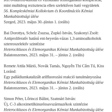
mint multidrog rezisztencia ellen szelektíven ható vegyületek
56. Komplexkémiai Kollokvium és Koordinációs Kémiai
Munkabizottsági ülése
Szeged, 2023. május 30.-június 1. (orális)
Bai Dorottya, Schelz Zsuzsa, Zupkó István, Szakonyi Zsolt:
Antiproliferatív hatású ent-beyerán-vázas 1,3-aminoalkoholok
sztereoszelektív szintézise
Heterociklusos és Elemorganikus Kémiai Munkabizottság ülése
Balatonszemes, 2023. május 31. – június 2. (orális)
Remete Attila Márió, Novák Tamás, Nguyễn Thi Cẩm Tú, Kiss
Loránd:
Egy palládiumkatalizált arilfluorozási reakció tanulmányozása
Heterociklusos és Elemorganikus Kémiai Munkabizottság ülése
Balatonszemes, 2023. május 31. – június 2. (orális)
Simon Péter, Lőrinczi Bálint, Szatmári István:
Új, C-3 alkoximetilkinurénsavszármazékok szintézise
Heterociklusos és Elemorganikus Kémiai Munkabizottság ülése