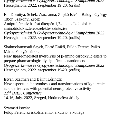
Gyógyszerkémiai és Gyógyszertechnológiai Szimpózium 2022
Herceghalom, 2022. szeptember 19-20. (orális)
Bai Dorottya, Schelz Zsuzsanna, Zupkó István, Balogh György
Tibor, Szakonyi Zsolt:
Antiproliferatív hatású diterpén 1,3-aminoalkoholok és
aminotriolok sztereoszelektív szintézise
Gyógyszerkémiai és Gyógyszertechnológiai Szimpózium 2022
Herceghalom, 2022. szeptember 19-20. (orális)
Shahmohammadi Sayeh, Forró Enikő, Fülöp Ferenc, Palkó
Márta, Faragó Tünde:
New lipase-mediated hydrolysis of β-amino carboxylic esters to
prepare pharmacologically significant enantiomers
Gyógyszerkémiai és Gyógyszertechnológiai Szimpózium 2022
Herceghalom, 2022. szeptember 19-20. (orális)
István Szatmári and Bálint Lőrinczi:
New aspects in the synthesis and transformations of kynurenic
acid derivatives with potential neuroprotective activity
nd
22
IMEK Conference
14-16, July, 2022, Szeged, Hódmezővásárhely
Szatmári István:
Fülöp Ferenc az iskolateremtő, a kutató, a kolléga