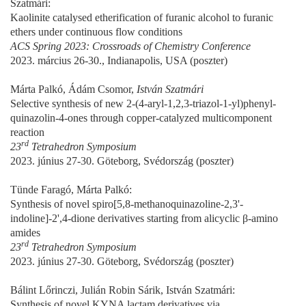
Szatmári:
Kaolinite catalysed etherification of furanic alcohol to furanic
ethers under continuous flow conditions
ACS Spring 2023: Crossroads of Chemistry Conference
2023. március 26-30., Indianapolis, USA (poszter)
Márta Palkó, Ádám Csomor,
István Szatmári
Selective synthesis of new 2-(4-aryl-1,2,3-triazol-1-yl)phenyl-
quinazolin-4-ones through copper-catalyzed multicomponent
reaction
rd
23
Tetrahedron Symposium
2023. június 27-30. Göteborg, Svédország (poszter)
Tünde Faragó, Márta Palkó:
Synthesis of novel spiro[5,8-methanoquinazoline-2,3'-
indoline]-2',4-dione derivatives starting from alicyclic β-amino
amides
rd
23
Tetrahedron Symposium
2023. június 27-30. Göteborg, Svédország (poszter)
Bálint Lőrinczi, Julián Robin Sárik, István Szatmári:
Synthesis of novel KYNA lactam derivatives via