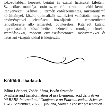
fokozottabban képesek bejutni és ezáltal hatásukat kifejteni.
Szintetikus munkája során szem előtt tartotta a zöld kémiai
irányelveket. Számos új termék oldószermentes, mikrohullámú
körülmények között optimalizált szintézisét valósította meg, és
eredményeivel jelentősen hozzájárult a tématerületen
rendelkezésre álló ismeretek bővítéséhez. Kiterjedt kutatói
kapcsolatainak köszönhetően szintetikus munkája elméleti
számításokkal, modern elválasztástechnikai módszerekkel és
hatástani vizsgálatokkal is kiegészült.
Külföldi előadások
Bálint Lőrinczi, Zsófia Sánta, István Szatmári:
Synthesis and transformation of aza kynurenic acid derivatives
th
9
BBBB International Conference on Pharmaceutical Sciences
15-17 September, 2022, Ljubljana, Slovenia (poster presentation)