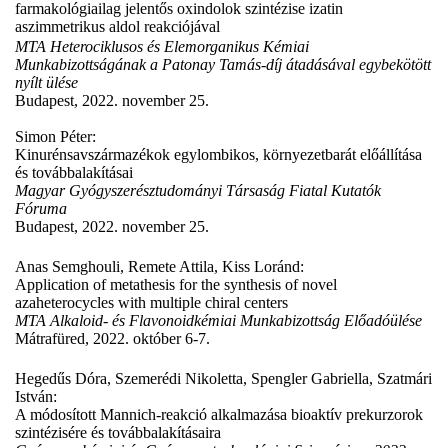
farmakológiailag jelentős oxindolok szintézise izatin
aszimmetrikus aldol reakciójával
MTA Heterociklusos és Elemorganikus Kémiai
Munkabizottságának a Patonay Tamás‐díj átadásával egybekötött
nyílt ülése
Budapest, 2022. november 25.
Simon Péter:
Kinurénsavszármazékok egylombikos, környezetbarát előállítása
és továbbalakításai
Magyar Gyógyszerésztudományi Társaság Fiatal Kutatók
Fóruma
Budapest, 2022. november 25.
Anas Semghouli, Remete Attila, Kiss Loránd:
Application of metathesis for the synthesis of novel
azaheterocycles with multiple chiral centers
MTA Alkaloid- és Flavonoidkémiai Munkabizottság Előadóülése
Mátrafüred, 2022. október 6-7.
Hegedűs Dóra, Szemerédi Nikoletta, Spengler Gabriella, Szatmári
István:
A módosított Mannich-reakció alkalmazása bioaktív prekurzorok
szintézisére és továbbalakításaira