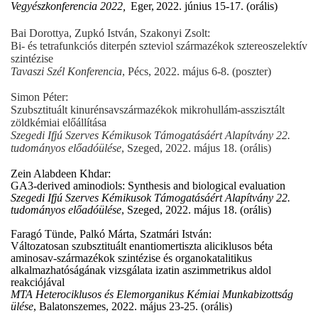
Vegyészkonferencia 2022,
Eger,
2022. június 15-17. (orális)
Bai Dorottya, Zupkó István, Szakonyi Zsolt:
Bi- és tetrafunkciós diterpén szteviol származékok sztereoszelektív
szintézise
Tavaszi Szél Konferencia
, Pécs, 2022. május 6-8. (poszter)
Simon Péter:
Szubsztituált kinurénsavszármazékok mikrohullám-asszisztált
zöldkémiai előállítása
Szegedi Ifjú Szerves Kémikusok Támogatásáért Alapítvány 22.
tudományos előadóülése
, Szeged, 2022. május 18. (orális)
Zein Alabdeen Khdar:
GA3-derived aminodiols: Synthesis and biological evaluation
Szegedi Ifjú Szerves Kémikusok Támogatásáért Alapítvány 22.
tudományos előadóülése
, Szeged, 2022. május 18. (orális)
Faragó Tünde, Palkó Márta, Szatmári István:
Változatosan szubsztituált enantiomertiszta aliciklusos béta
aminosav-származékok szintézise és organokatalitikus
alkalmazhatóságának vizsgálata izatin aszimmetrikus aldol
reakciójával
MTA
Heterociklusos és Elemorganikus Kémiai Munkabizottság
ülése
, Balatonszemes, 2022. május 23-25. (orális)