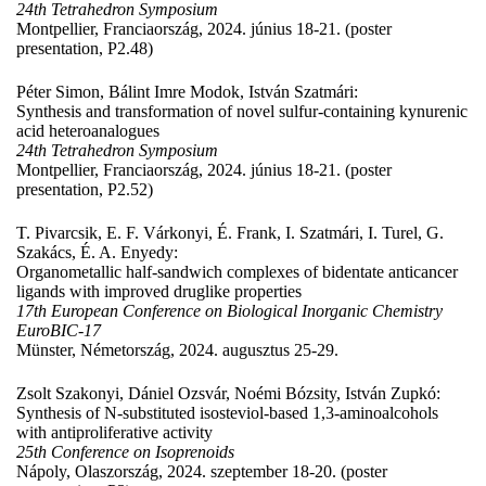
24th Tetrahedron Symposium
Montpellier, Franciaország, 2024. június 18-21. (poster
presentation, P2.48)
Péter Simon, Bálint Imre Modok, István Szatmári:
Synthesis and transformation of novel sulfur-containing kynurenic
acid heteroanalogues
24th Tetrahedron Symposium
Montpellier, Franciaország, 2024. június 18-21. (poster
presentation, P2.52)
T. Pivarcsik, E. F. Várkonyi, É. Frank, I. Szatmári, I. Turel, G.
Szakács, É. A. Enyedy:
Organometallic half-sandwich complexes of bidentate anticancer
ligands with improved druglike properties
17th European Conference on Biological Inorganic Chemistry
EuroBIC-17
Münster, Németország, 2024. augusztus 25-29.
Zsolt Szakonyi, Dániel Ozsvár, Noémi Bózsity, István Zupkó:
Synthesis of N-substituted isosteviol-based 1,3-aminoalcohols
with antiproliferative activity
25th Conference on Isoprenoids
Nápoly, Olaszország, 2024. szeptember 18-20. (poster