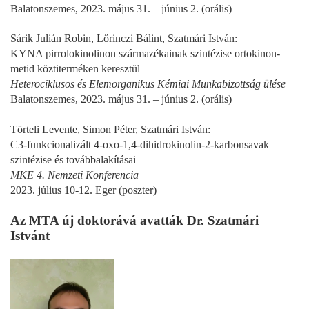
Balatonszemes, 2023. május 31. – június 2. (orális)
Sárik Julián Robin, Lőrinczi Bálint, Szatmári István:
KYNA pirrolokinolinon származékainak szintézise ortokinon-
metid köztiterméken keresztül
Heterociklusos és Elemorganikus Kémiai Munkabizottság ülése
Balatonszemes, 2023. május 31. – június 2. (orális)
Törteli Levente, Simon Péter, Szatmári István:
C3-funkcionalizált 4-oxo-1,4-dihidrokinolin-2-karbonsavak
szintézise és továbbalakításai
MKE 4. Nemzeti Konferencia
2023. július 10-12. Eger (poszter)
Az MTA új doktorává avatták Dr. Szatmári
Istvánt