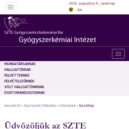
2026. augusztus 9., vasárnap
Toggle
EN
navigation
SZTE Gyógyszerésztudományi Kar
Gyógyszerkémiai Intézet
Toggl
navig
MUNKATÁRSAKNAK
HALLGATÓKNAK
FELVETTEKNEK
FELVÉTELIZŐKNEK
VOLT HALLGATÓINKNAK
DOKTORANDUSZOKNAK
Karunkról
Szervezeti felépítés
Intézetek
Kezdőlap
Üdvözöljük az SZTE