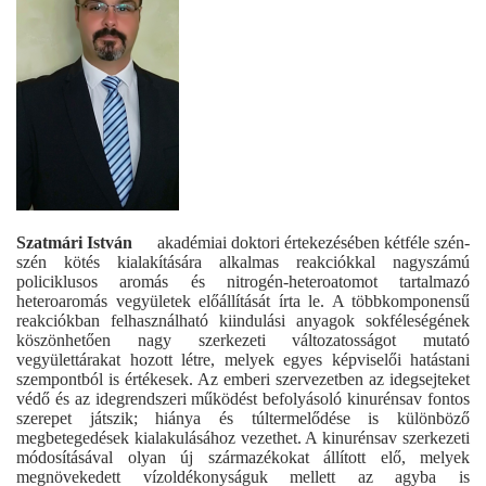
Szatmári István
akadémiai doktori értekezésében kétféle szén-
szén kötés kialakítására alkalmas reakciókkal nagyszámú
policiklusos aromás és nitrogén-heteroatomot tartalmazó
heteroaromás vegyületek előállítását írta le. A többkomponensű
reakciókban felhasználható kiindulási anyagok sokféleségének
köszönhetően nagy szerkezeti változatosságot mutató
vegyülettárakat hozott létre, melyek egyes képviselői hatástani
szempontból is értékesek. Az emberi szervezetben az idegsejteket
védő és az idegrendszeri működést befolyásoló kinurénsav fontos
szerepet játszik; hiánya és túltermelődése is különböző
megbetegedések kialakulásához vezethet. A kinurénsav szerkezeti
módosításával olyan új származékokat állított elő, melyek
megnövekedett vízoldékonyságuk mellett az agyba is