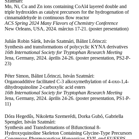
Szatmári:
Mn, Ni, Cu and Zn ions containing CoAl4 layered double and
triple hydroxides as catalyst precursors for the hydrogenation of
cinnamaldehyde in continuous flow reactor
ACS Spring 2024 Many Flavors of Chemistry Conference
New Orleans, USA, 2024. március 17-21. (poster presentation)
Julián Robin Sárik, István Szatmári, Bálint Lőrinczi:
Synthesis and transformations of polycyclic KYNA derivatives
16th International Society for Tryptophan Research Meeting
Jena, Germany, 2024. április 24-26. (poster presentation, PS2-P-
23)
Péter Simon, Bálint Lőrinczi, István Szatmári:
Organoadditive facilitated C-3 alkoxymethylation of 4-oxo-1,4-
dihydroquinoline 2-carboxylic acid esters
16th International Society for Tryptophan Research Meeting
Jena, Germany, 2024. április 24-26. (poster presentation, PS1-P-
11)
Dóra Hegedűs, Nikoletta Szemerédi, Dorka Gubó, Gabriella
Spengler, István Szatmári:
Synthesis and Transformations of Bifunctional 8-
Hydroxyquinoline Skeleton Containing Glycine-Type Precursors
Congressus Pharmaceuticus Hungaricus XVII. and EUFEPS