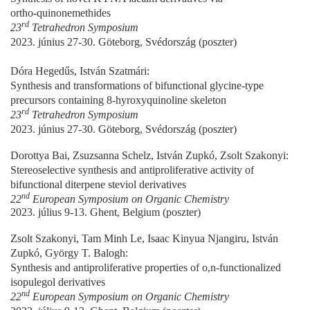
ortho‑quinonemethides
rd
23
Tetrahedron Symposium
2023. június 27-30. Göteborg, Svédország (poszter)
Dóra Hegedűs, István Szatmári:
Synthesis and transformations of bifunctional glycine-type
precursors containing 8-hyroxyquinoline skeleton
rd
23
Tetrahedron Symposium
2023. június 27-30. Göteborg, Svédország (poszter)
Dorottya Bai, Zsuzsanna Schelz, István Zupkó, Zsolt Szakonyi:
Stereoselective synthesis and antiproliferative activity of
bifunctional diterpene steviol derivatives
nd
22
European Symposium on Organic Chemistry
2023. július 9-13. Ghent, Belgium (poszter)
Zsolt Szakonyi, Tam Minh Le, Isaac Kinyua Njangiru, István
Zupkó, György T. Balogh:
Synthesis and antiproliferative properties of o,n-functionalized
isopulegol derivatives
nd
22
European Symposium on Organic Chemistry