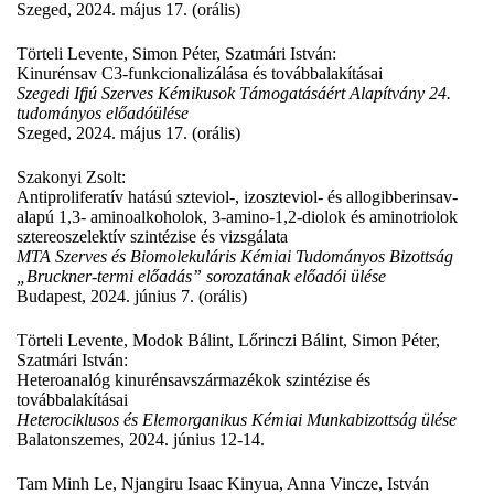
Szeged, 2024. május 17. (orális)
Törteli Levente, Simon Péter, Szatmári István:
Kinurénsav C3-funkcionalizálása és továbbalakításai
Szegedi Ifjú Szerves Kémikusok Támogatásáért Alapítvány 24.
tudományos előadóülése
Szeged, 2024. május 17. (orális)
Szakonyi Zsolt:
Antiproliferatív hatású szteviol-, izoszteviol- és allogibberinsav-
alapú 1,3- aminoalkoholok, 3-amino-1,2-diolok és aminotriolok
sztereoszelektív szintézise és vizsgálata
MTA Szerves és Biomolekuláris Kémiai Tudományos Bizottság
„Bruckner-termi előadás” sorozatának előadói ülése
Budapest, 2024. június 7. (orális)
Törteli Levente, Modok Bálint, Lőrinczi Bálint, Simon Péter,
Szatmári István:
Heteroanalóg kinurénsavszármazékok szintézise és
továbbalakításai
Heterociklusos és Elemorganikus Kémiai Munkabizottság ülése
Balatonszemes, 2024. június 12-14.
Tam Minh Le, Njangiru Isaac Kinyua, Anna Vincze, István