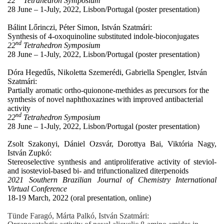
22
Tetrahedron Symposium
28 June – 1-July, 2022, Lisbon/Portugal (poster presentation)
Bálint Lőrinczi, Péter Simon, István Szatmári:
Synthesis of 4-oxoquinoline substituted indole-bioconjugates
nd
22
Tetrahedron Symposium
28 June – 1-July, 2022, Lisbon/Portugal (poster presentation)
Dóra Hegedűs, Nikoletta Szemerédi, Gabriella Spengler, István
Szatmári:
Partially aromatic ortho-quionone-methides as precursors for the
synthesis of novel naphthoxazines with improved antibacterial
activity
nd
22
Tetrahedron Symposium
28 June – 1-July, 2022, Lisbon/Portugal (poster presentation)
Zsolt Szakonyi, Dániel Ozsvár, Dorottya Bai, Viktória Nagy,
István Zupkó:
Stereoselective synthesis and antiproliferative activity of steviol-
and isosteviol-based bi- and trifunctionalized diterpenoids
2021 Southern Brazilian Journal of Chemistry International
Virtual Conference
18-19 March, 2022 (oral presentation, online)
Tünde Faragó, Márta Palkó, István Szatmári: