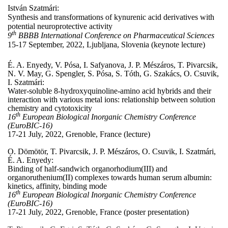
István Szatmári:
Synthesis and transformations of kynurenic acid derivatives with
potential neuroprotective activity
th
9
BBBB International Conference on Pharmaceutical Sciences
15-17 September, 2022, Ljubljana, Slovenia (keynote lecture)
É. A. Enyedy, V. Pósa, I. Safyanova, J. P. Mészáros, T. Pivarcsik,
N. V. May, G. Spengler, S. Pósa, S. Tóth, G. Szakács, O. Csuvik,
I. Szatmári:
Water-soluble 8-hydroxyquinoline-amino acid hybrids and their
interaction with various metal ions: relationship between solution
chemistry and cytotoxicity
th
16
European Biological Inorganic Chemistry Conference
(EuroBIC-16)
17-21 July, 2022, Grenoble, France (lecture)
O. Dömötör, T. Pivarcsik, J. P. Mészáros, O. Csuvik, I. Szatmári,
É. A. Enyedy:
Binding of half-sandwich organorhodium(III) and
organoruthenium(II) complexes towards human serum albumin:
kinetics, affinity, binding mode
th
16
European Biological Inorganic Chemistry Conference
(EuroBIC-16)
17-21 July, 2022, Grenoble, France (poster presentation)