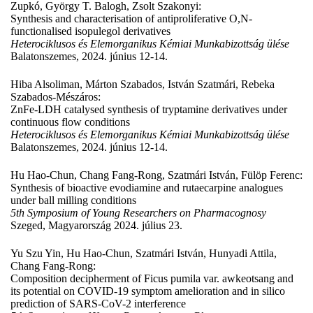
Zupkó, György T. Balogh, Zsolt Szakonyi:
Synthesis and characterisation of antiproliferative O,N-
functionalised isopulegol derivatives
Heterociklusos és Elemorganikus Kémiai Munkabizottság ülése
Balatonszemes, 2024. június 12-14.
Hiba Alsoliman, Márton Szabados, István Szatmári, Rebeka
Szabados-Mészáros:
ZnFe-LDH catalysed synthesis of tryptamine derivatives under
continuous flow conditions
Heterociklusos és Elemorganikus Kémiai Munkabizottság ülése
Balatonszemes, 2024. június 12-14.
Hu Hao-Chun, Chang Fang-Rong, Szatmári István, Fülöp Ferenc:
Synthesis of bioactive evodiamine and rutaecarpine analogues
under ball milling conditions
5th Symposium of Young Researchers on Pharmacognosy
Szeged, Magyarország 2024. július 23.
Yu Szu Yin, Hu Hao-Chun, Szatmári István, Hunyadi Attila,
Chang Fang-Rong:
Composition decipherment of Ficus pumila var. awkeotsang and
its potential on COVID-19 symptom amelioration and in silico
prediction of SARS-CoV-2 interference