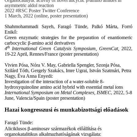
Organocatalytic activity of novel alicyclic β-amino amides in
asymmetric aldol reaction
2022 #RSC Poster Twitter Conference
1 March, 2022 (online, poster presentation)
Shahmohammadi Sayeh, Faragó Tünde, Palkó Márta, Forró
Enikő:
Green enzymatic strategies for the preparation of enantiomeric
carbocyclic β-amino acid derivatives
th
4
International Green Catalysis Symposium, GreenCat,
2022,
19-22 April, Rennes/France (poster presentation)
Vivien Pósa, Nóra V. May, Gabriella Spengler, Szonja Pósa,
Szilárd Tóth, Gergely Szakács, Imre Ugrai, István Szatmári, Petra
Nagy, Éva Anna Enyedi:
Investigation of the interaction of a water-soluble 8-
hydroxyquinoline amino acid hybrid with essential metal ions
International Symposium on Metal Complexes, ISMEC
, 2022, 5-8
June, Valencia/Spain (poster presentation)
Hazai kongresszusi és munkabizottsági előadások
Faragó Tünde:
Aliciklusos β-aminosav származékok előállítása és
organokatalitikus alkalmazhatóságának vizsgálata: