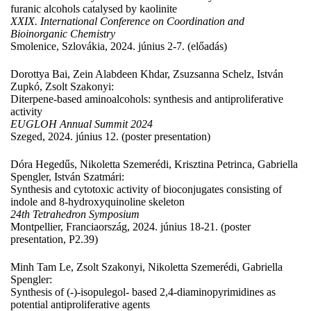
furanic alcohols catalysed by kaolinite
XXIX. International Conference on Coordination and
Bioinorganic Chemistry
Smolenice, Szlovákia, 2024. június 2-7. (előadás)
Dorottya Bai, Zein Alabdeen Khdar, Zsuzsanna Schelz, István
Zupkó, Zsolt Szakonyi:
Diterpene-based aminoalcohols: synthesis and antiproliferative
activity
EUGLOH Annual Summit 2024
Szeged, 2024. június 12. (poster presentation)
Dóra Hegedűs, Nikoletta Szemerédi, Krisztina Petrinca, Gabriella
Spengler, István Szatmári:
Synthesis and cytotoxic activity of bioconjugates consisting of
indole and 8-hydroxyquinoline skeleton
24th Tetrahedron Symposium
Montpellier, Franciaország, 2024. június 18-21. (poster
presentation, P2.39)
Minh Tam Le, Zsolt Szakonyi, Nikoletta Szemerédi, Gabriella
Spengler:
Synthesis of (-)-isopulegol- based 2,4-diaminopyrimidines as
potential antiproliferative agents