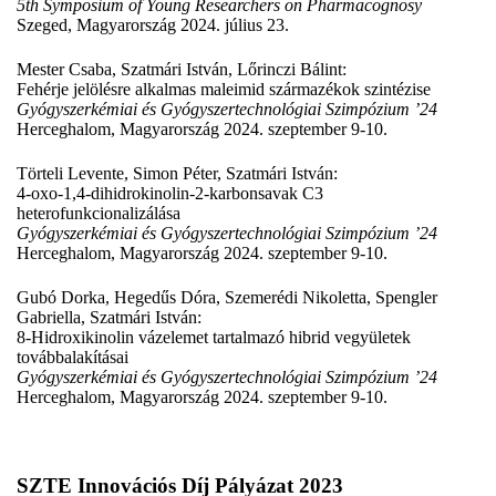
5th Symposium of Young Researchers on Pharmacognosy
Szeged, Magyarország 2024. július 23.
Mester Csaba, Szatmári István, Lőrinczi Bálint:
Fehérje jelölésre alkalmas maleimid származékok szintézise
Gyógyszerkémiai és Gyógyszertechnológiai Szimpózium ’24
Herceghalom, Magyarország 2024. szeptember 9-10.
Törteli Levente, Simon Péter, Szatmári István:
4-oxo-1,4-dihidrokinolin-2-karbonsavak C3
heterofunkcionalizálása
Gyógyszerkémiai és Gyógyszertechnológiai Szimpózium ’24
Herceghalom, Magyarország 2024. szeptember 9-10.
Gubó Dorka, Hegedűs Dóra, Szemerédi Nikoletta, Spengler
Gabriella, Szatmári István:
8-Hidroxikinolin vázelemet tartalmazó hibrid vegyületek
továbbalakításai
Gyógyszerkémiai és Gyógyszertechnológiai Szimpózium ’24
Herceghalom, Magyarország 2024. szeptember 9-10.
SZTE Innovációs Díj Pályázat 2023