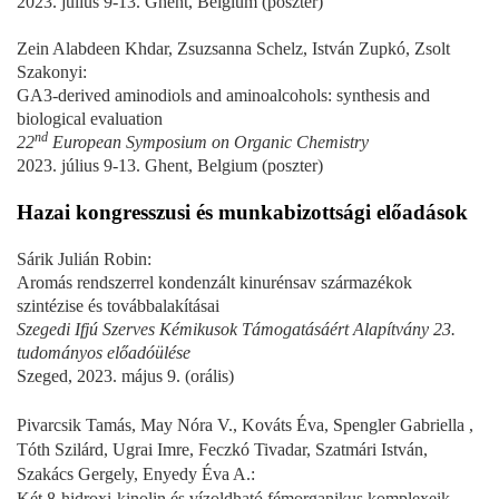
2023. július 9-13. Ghent, Belgium (poszter)
Zein Alabdeen Khdar, Zsuzsanna Schelz, István Zupkó, Zsolt
Szakonyi:
GA3-derived aminodiols and aminoalcohols: synthesis and
biological evaluation
nd
22
European Symposium on Organic Chemistry
2023. július 9-13. Ghent, Belgium (poszter)
Hazai kongresszusi és munkabizottsági előadások
Sárik Julián Robin:
Aromás rendszerrel kondenzált kinurénsav származékok
szintézise és továbbalakításai
Szegedi Ifjú Szerves Kémikusok Támogatásáért Alapítvány 23.
tudományos előadóülése
Szeged, 2023. május 9. (orális)
Pivarcsik Tamás, May Nóra V., Kováts Éva, Spengler Gabriella ,
Tóth Szilárd, Ugrai Imre, Feczkó Tivadar, Szatmári István,
Szakács Gergely, Enyedy Éva A.:
Két 8-hidroxi-kinolin és vízoldható fémorganikus komplexeik,