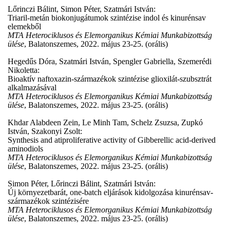
Lőrinczi Bálint, Simon Péter, Szatmári István:
Triaril-metán biokonjugátumok szintézise indol és kinurénsav
elemekből
MTA Heterociklusos és Elemorganikus Kémiai Munkabizottság
ülése
, Balatonszemes, 2022. május 23-25. (orális)
Hegedűs Dóra, Szatmári István, Spengler Gabriella, Szemerédi
Nikoletta:
Bioaktív naftoxazin-származékok szintézise glioxilát-szubsztrát
alkalmazásával
MTA Heterociklusos és Elemorganikus Kémiai Munkabizottság
ülése
, Balatonszemes, 2022. május 23-25. (orális)
Khdar Alabdeen Zein, Le Minh Tam, Schelz Zsuzsa, Zupkó
István, Szakonyi Zsolt:
Synthesis and atiproliferative activity of Gibberellic acid-derived
aminodiols
MTA Heterociklusos és Elemorganikus Kémiai Munkabizottság
ülése
, Balatonszemes, 2022. május 23-25. (orális)
Simon Péter, Lőrinczi Bálint, Szatmári István:
Új környezetbarát, one-batch eljárások kidolgozása kinurénsav-
származékok szintézisére
MTA Heterociklusos és Elemorganikus Kémiai Munkabizottság
ülése
, Balatonszemes, 2022. május 23-25. (orális)