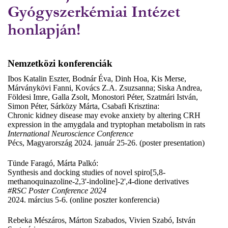
Gyógyszerkémiai Intézet
honlapján!
Nemzetközi konferenciák
Ibos Katalin Eszter, Bodnár Éva, Dinh Hoa, Kis Merse,
Márványkövi Fanni, Kovács Z.A. Zsuzsanna; Siska Andrea,
Földesi Imre, Galla Zsolt, Monostori Péter, Szatmári István,
Simon Péter, Sárközy Márta, Csabafi Krisztina:
Chronic kidney disease may evoke anxiety by altering CRH
expression in the amygdala and tryptophan metabolism in rats
International Neuroscience Conference
Pécs, Magyarország 2024. január 25-26. (poster presentation)
Tünde Faragó, Márta Palkó:
Synthesis and docking studies of novel spiro[5,8-
methanoquinazoline-2,3'-indoline]-2',4-dione derivatives
#RSC Poster Conference 2024
2024. március 5-6. (online poszter konferencia)
Rebeka Mészáros, Márton Szabados, Vivien Szabó, István