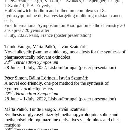
T. Pivarcsik, G. Egri, S. Tóth, G. Szakács, G. Spengler, I. Ugrai,
I. Szatmári, É.A. Enyedy:
Half-sandwich rhodium and ruthenium complexes of 8-
hydroxyquinoline derivatives targeting multidrug resistant cancer
cells
First International Symposium on Bioorganometallic chemistry 20
ans apres / 20 years after
8 July, 2022, Paris, France (poster presentation)
Tünde Faragó, Márta Palkó, István Szatmári:
Novel alicyclic β-amino amide organocatalysts for the synthesis of
pharmaceutically relevant oxindoles
nd
22
Tetrahedron Symposium
28 June – 1-July, 2022, Lisbon/Portugal (poster presentation)
Péter Simon, Bálint Lőrinczi, István Szatmári:
A novel eco-friendly, one-pot method for the synthesis of
kynurenic acid ethyl esters
nd
22
Tetrahedron Symposium
28 June – 1-July, 2022, Lisbon/Portugal (poster presentation)
Márta Palkó, Tünde Faragó, István Szatmári:
Synthesis of glycosyl triazolyl methanopyrroloquinazoline and
methanoisoindoloquinazoline derivatives via domino- and click
reactions
nd