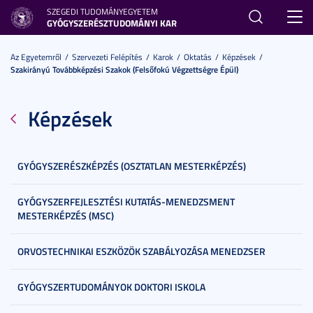
SZEGEDI TUDOMÁNYEGYETEM
Toggl
GYÓGYSZERÉSZTUDOMÁNYI KAR
navig
Az Egyetemről
Szervezeti Felépítés
Karok
Oktatás
Képzések
Szakirányú Továbbképzési Szakok (felsőfokú Végzettségre Épül)
Képzések
GYÓGYSZERÉSZKÉPZÉS (OSZTATLAN MESTERKÉPZÉS)
GYÓGYSZERFEJLESZTÉSI KUTATÁS-MENEDZSMENT
MESTERKÉPZÉS (MSC)
ORVOSTECHNIKAI ESZKÖZÖK SZABÁLYOZÁSA MENEDZSER
GYÓGYSZERTUDOMÁNYOK DOKTORI ISKOLA