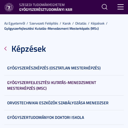
SZEGEDI TUDOMÁNYEGYETEM
Toggl
GYÓGYSZERÉSZTUDOMÁNYI KAR
navig
Az Egyetemről
Szervezeti Felépítés
Karok
Oktatás
Képzések
Gyógyszerfejlesztési Kutatás-Menedzsment Mesterképzés (MSc)
Képzések
GYÓGYSZERÉSZKÉPZÉS (OSZTATLAN MESTERKÉPZÉS)
GYÓGYSZERFEJLESZTÉSI KUTATÁS-MENEDZSMENT
MESTERKÉPZÉS (MSC)
ORVOSTECHNIKAI ESZKÖZÖK SZABÁLYOZÁSA MENEDZSER
GYÓGYSZERTUDOMÁNYOK DOKTORI ISKOLA