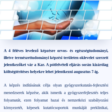
2025. május 28.
2 perc
A 4 féléves levelező képzésre orvos- és egészségtudományi,
illetve természettudományi képzési területen oklevelet szerzett
jelentkezőket vár a Kar. A pótfelvételi eljárás során kizárólag
költségtérítéses helyekre lehet jelentkezni augusztus 7-ig.
A képzés indításának célja olyan gyógyszerkutatás-fejlesztési
menedzserek képzése, akik ismerik a gyógyszerfejlesztés teljes
folyamatát, ezen folyamat hazai és nemzetközi szabályozási
környezetét, képesek kutatócsoportok munkáját preklinikai,