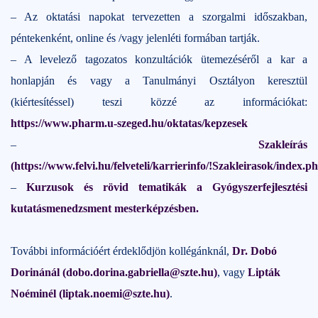
– Az oktatási napokat tervezetten a szorgalmi időszakban,
péntekenként, online és /vagy jelenléti formában tartják.
– A levelező tagozatos konzultációk ütemezéséről a kar a
honlapján és vagy a Tanulmányi Osztályon keresztül
(kiértesítéssel) teszi közzé az információkat:
https://www.pharm.u-szeged.hu/oktatas/kepzesek
–
Szakleírás
(https://www.felvi.hu/felveteli/karrierinfo/!Szakleirasok/index.p
–
Kurzusok és rövid tematikák a Gyógyszerfejlesztési
kutatásmenedzsment mesterképzésben.
További információért érdeklődjön kollégánknál,
Dr. Dobó
Dorinánál (dobo.dorina.gabriella@szte.hu)
, vagy
Lipták
Noéminél (liptak.noemi@szte.hu)
.