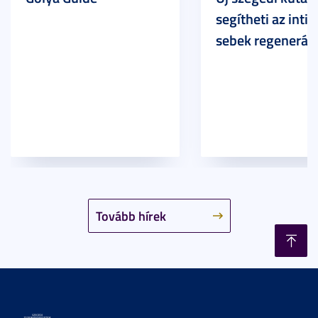
segítheti az inti
sebek regeneráci
Tovább hírek