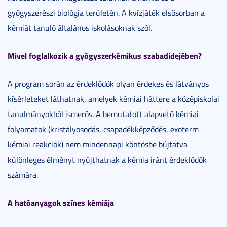
gyógyszerészi biológia területén. A kvízjáték elsősorban a
kémiát tanuló általános iskolásoknak szól.
Mivel foglalkozik a gyógyszerkémikus szabadidejében?
A program során az érdeklődök olyan érdekes és látványos
kísérleteket láthatnak, amelyek kémiai háttere a középiskolai
tanulmányokból ismerős. A bemutatott alapvető kémiai
folyamatok (kristályosodás, csapadékképződés, exoterm
kémiai reakciók) nem mindennapi köntösbe bújtatva
különleges élményt nyújthatnak a kémia iránt érdeklődők
számára.
A hatóanyagok színes kémiája