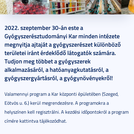
2022. szeptember 23.
3 perc
2022. szeptember 30-án este a
Gyógyszerésztudományi Kar minden intézete
megnyitja ajtaját a gyógyszerészet különböző
területei iránt érdeklődő látogatók számára.
Tudjon meg többet a gyógyszerek
alkalmazásáról, a hatóanyagkutatásról, a
gyógyszergyártásról, a gyógynövényekről!
Valamennyi program a Kar központi épületében (Szeged,
Eötvös u. 6.) kerül megrendezésre. A programokra a
helyszínen kell regisztrálni. A kezdési időpontokról a program
címére kattintva tájékozódhat.