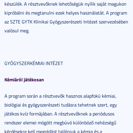
készülék. A résztvevőknek lehetőségük nyílik saját magukon
kipróbálni és megtanulni ezek helyes használatát. A program
az SZTE GYTK Klinikai Gyógyszerészeti Intézet szervezésében
valósul meg.
GYÓGYSZERKÉMIAI INTÉZET
Kémiáról játékosan
A program során a résztvevők hasznos alapfokú kémiai,
biológiai és gyógyszerészeti tudásra tehetnek szert, egy
játékos kvíz formájában. A résztvevőknek a periódusos
rendszer elemei mögött megbúvó különböző nehézségű
kérdésekre kell megoldást találniuk a kémia és a