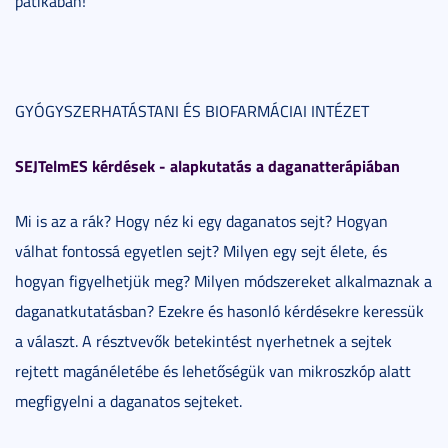
patikában!
GYÓGYSZERHATÁSTANI ÉS BIOFARMÁCIAI INTÉZET
SEJTelmES kérdések - alapkutatás a daganatterápiában
Mi is az a rák? Hogy néz ki egy daganatos sejt? Hogyan
válhat fontossá egyetlen sejt? Milyen egy sejt élete, és
hogyan figyelhetjük meg? Milyen módszereket alkalmaznak a
daganatkutatásban? Ezekre és hasonló kérdésekre keressük
a választ. A résztvevők betekintést nyerhetnek a sejtek
rejtett magánéletébe és lehetőségük van mikroszkóp alatt
megfigyelni a daganatos sejteket.