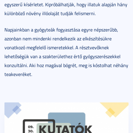
egyszerű kísérletet. Kipróbálhatják, hogy illatuk alapján hány
különböző növény illóolaját tudják felismerni.
Napjainkban a gyógyteák fogyasztása egyre népszerűbb,
azonban nem mindenki rendelkezik az elkészítésükre
vonatkozó megfelelő ismeretekkel. A résztvevőknek
lehetőségük van a szakterülethez értő gyógyszerészekkel
konzultálni. Aki hoz magával bögrét, meg is kóstolhat néhány
teakeveréket.