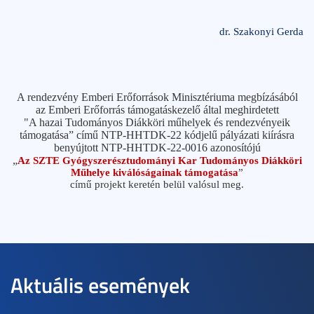
dr. Szakonyi Gerda
A rendezvény Emberi Erőforrások Minisztériuma megbízásából
az Emberi Erőforrás támogatáskezelő által meghirdetett
"A hazai Tudományos Diákköri műhelyek és rendezvényeik
támogatása” című NTP-HHTDK-22 kódjelű pályázati kiírásra
benyújtott NTP-HHTDK-22-0016 azonosítójú
„
Az SZTE Gyógyszerésztudományi Kar Tudományos Diákköri
Műhelye kiválóságainak támogatása
”
című projekt keretén belül valósul meg.
Aktuális események