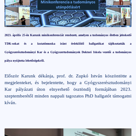
2023. május 10.
2 perc
2023. április 25-én Karunk minikonferenciát rendezett, amelyen a tudományos életben jeleskedő
TDK-sokat és a kutatómunka iránt érdeklődő hallgatókat tájékoztatták a
Gyógyszerésztudományi Kar és a Gyógyszertudományok Doktori Iskola vezetői a tudományos
pálya nyújtotta lehetőségekről.
Először Karunk dékánja, prof. dr. Zupkó István köszöntötte a
megjelenteket, és bejelentette, hogy a Gyógyszerésztudományi
Kar pályázati úton elnyerhető ösztöndíj formájában 2023.
szeptemberétől minden nappali tagozatos PhD hallgatót támogatni
kíván.