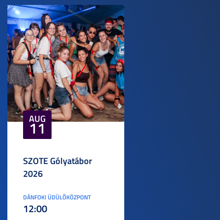
AUG
11
SZOTE Gólyatábor
2026
DÁNFOKI ÜDÜLŐKÖZPONT
12:00