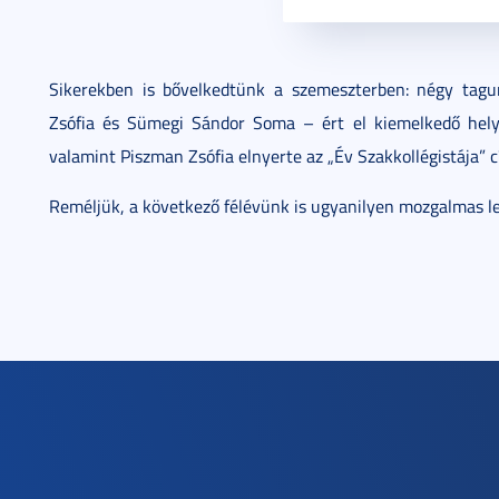
Sikerekben is bővelkedtünk a szemeszterben: négy tagun
Zsófia és Sümegi Sándor Soma – ért el kiemelkedő hely
valamint Piszman Zsófia elnyerte az „Év Szakkollégistája” c
Reméljük, a következő félévünk is ugyanilyen mozgalmas le