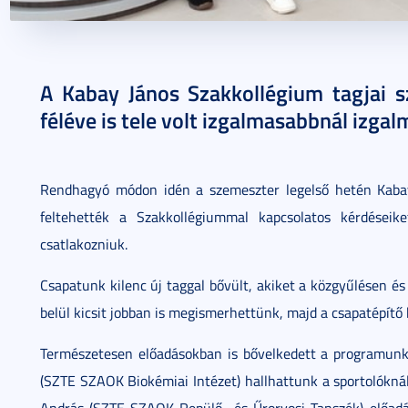
2024. február 08.
3 perc
A Kabay János Szakkollégium tagjai 
féléve is tele volt izgalmasabbnál izg
Rendhagyó módon idén a szemeszter legelső hetén Kabay
feltehették a Szakkollégiummal kapcsolatos kérdéseik
csatlakozniuk.
Csapatunk kilenc új taggal bővült, akiket a közgyűlésen é
belül kicsit jobban is megismerhettünk, majd a csapatépítő 
Természetesen előadásokban is bővelkedett a programunk
(SZTE SZAOK Biokémiai Intézet) hallhattunk a sportolóknál