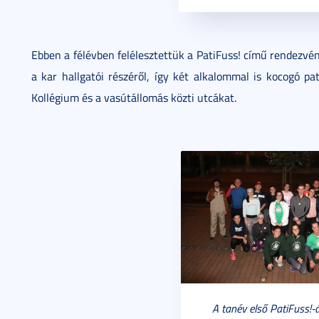
Ebben a félévben felélesztettük a PatiFuss! című rendezvén
a kar hallgatói részéről, így két alkalommal is kocogó p
Kollégium és a vasútállomás közti utcákat.
A tanév első PatiFuss!-