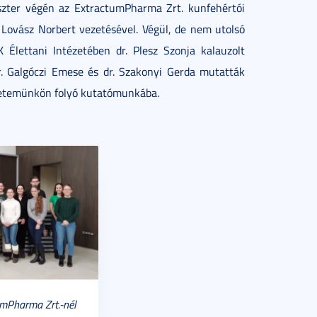
eszter végén az ExtractumPharma Zrt. kunfehértói
Lovász Norbert vezetésével. Végül, de nem utolsó
Élettani Intézetében dr. Plesz Szonja kalauzolt
r. Galgóczi Emese és dr. Szakonyi Gerda mutatták
gyetemünkön folyó kutatómunkába.
umPharma Zrt.-nél