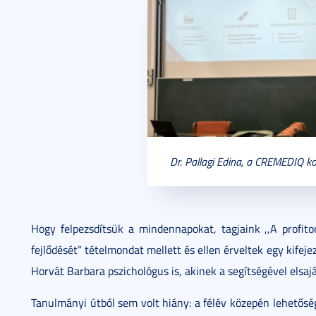
Dr. Pallagi Edina, a CREMEDIQ k
Hogy felpezsdítsük a mindennapokat, tagjaink ,,A profito
fejlődését” tételmondat mellett és ellen érveltek egy kifej
Horvát Barbara pszichológus is, akinek a segítségével elsa
Tanulmányi útból sem volt hiány: a félév közepén lehetősé