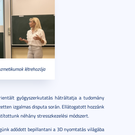
ozmetikumok létrehozója
rientált gyógyszerkutatás hátráltatja a tudomány
ezetten izgalmas disputa során. Ellátogatott hozzánk
játítottunk néhány stresszkezelési módszert.
günk adódott bepillantani a 3D nyomtatás világába