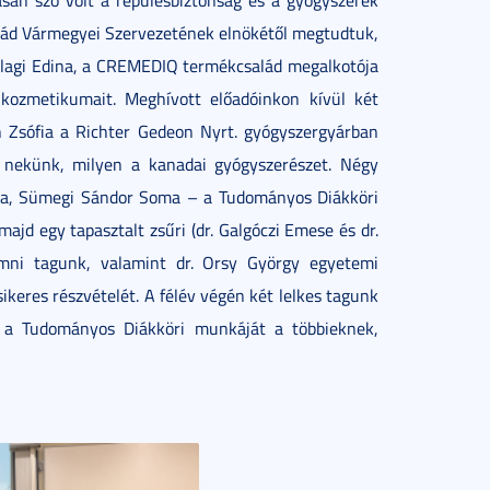
sán szó volt a repülésbiztonság és a gyógyszerek
nád Vármegyei Szervezetének elnökétől megtudtuk,
allagi Edina, a CREMEDIQ termékcsalád megalkotója
kozmetikumait. Meghívott előadóinkon kívül két
h Zsófia a Richter Gedeon Nyrt. gyógyszergyárban
te nekünk, milyen a kanadai gyógyszerészet. Négy
ófia, Sümegi Sándor Soma – a Tudományos Diákköri
jd egy tapasztalt zsűri (dr. Galgóczi Emese és dr.
umni tagunk, valamint dr. Orsy György egyetemi
 sikeres részvételét. A félév végén két lelkes tagunk
 a Tudományos Diákköri munkáját a többieknek,