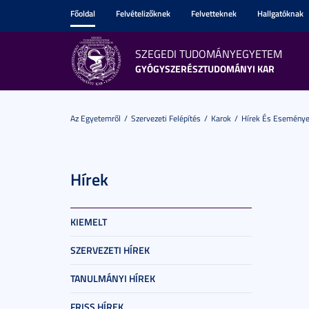
Főoldal
Felvételizőknek
Felvetteknek
Hallgatóknak
SZEGEDI TUDOMÁNYEGYETEM
GYÓGYSZERÉSZTUDOMÁNYI KAR
Az Egyetemről
Szervezeti Felépítés
Karok
Hírek És Esemény
Hírek
KIEMELT
SZERVEZETI HÍREK
TANULMÁNYI HÍREK
FRISS HÍREK