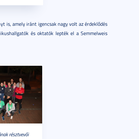
yt is, amely iránt igencsak nagy volt az érdeklődés
atikushallgatók és oktatók lepték el a Semmelweis
ának résztvevői