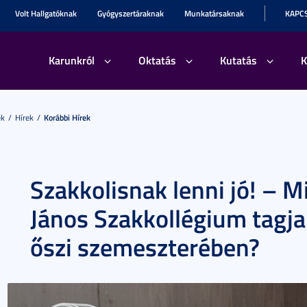
Volt Hallgatóknak
Gyógyszertáraknak
Munkatársaknak
KAPC
Karunkról
Oktatás
Kutatás
K
ek
Hírek
Korábbi Hírek
Szakkolisnak lenni jó! – M
János Szakkollégium tagja
őszi szemeszterében?