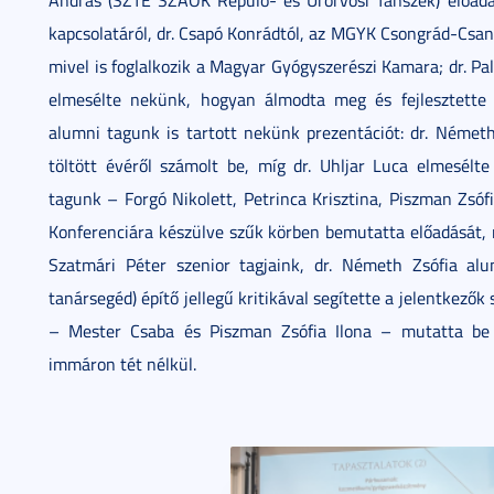
András (SZTE SZAOK Repülő- és Űrorvosi Tanszék) előadá
kapcsolatáról, dr. Csapó Konrádtól, az MGYK Csongrád-Csa
mivel is foglalkozik a Magyar Gyógyszerészi Kamara; dr. P
elmesélte nekünk, hogyan álmodta meg és fejlesztette 
alumni tagunk is tartott nekünk prezentációt: dr. Német
töltött évéről számolt be, míg dr. Uhljar Luca elmesél
tagunk – Forgó Nikolett, Petrinca Krisztina, Piszman Zs
Konferenciára készülve szűk körben bemutatta előadását, ma
Szatmári Péter szenior tagjaink, dr. Németh Zsófia al
tanársegéd) építő jellegű kritikával segítette a jelentkezők
– Mester Csaba és Piszman Zsófia Ilona – mutatta be
immáron tét nélkül.