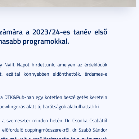
számára a 2023/24-es tanév első
almasabb programokkal.
 Nyílt Napot hirdettünk, amelyen az érdeklődők
et, ezáltal könnyebben eldönthették, érdemes-e
s a DTK&Pub-ban egy kötetlen beszélgetés keretein
bowlingozás alatt új barátságok alakulhattak ki.
 a szemeszter minden hetén. Dr. Csonka Csabától
 előforduló doppingmódszerekről, dr. Szabó Sándor