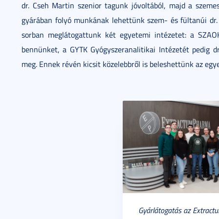
dr. Cseh Martin szenior tagunk jóvoltából, majd a szem
gyárában folyó munkának lehettünk szem- és fültanúi dr. 
sorban meglátogattunk két egyetemi intézetet: a SZAOK 
bennünket, a GYTK Gyógyszeranalitikai Intézetét pedig d
meg. Ennek révén kicsit közelebbről is beleshettünk az e
Gyárlátogatás az Extract