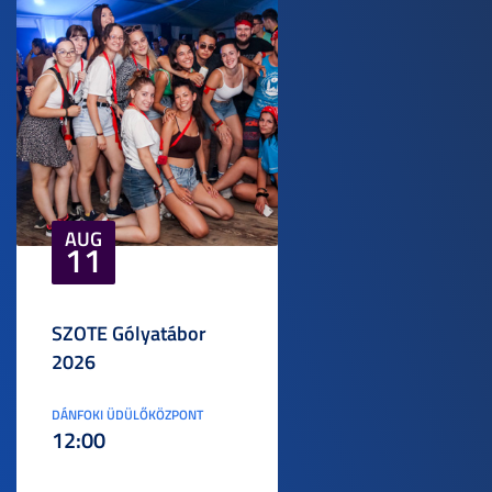
AUG
11
SZOTE Gólyatábor
2026
DÁNFOKI ÜDÜLŐKÖZPONT
12:00