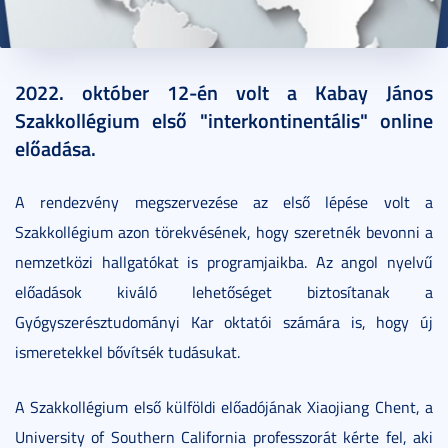
2022. október 31.
2 perc
2022. október 12-én volt a Kabay János
Szakkollégium első "interkontinentális" online
előadása.
A rendezvény megszervezése az első lépése volt a
Szakkollégium azon törekvésének, hogy szeretnék bevonni a
nemzetközi hallgatókat is programjaikba. Az angol nyelvű
előadások kiváló lehetőséget biztosítanak a
Gyógyszerésztudományi Kar oktatói számára is, hogy új
ismeretekkel bővítsék tudásukat.
A Szakkollégium első külföldi előadójának Xiaojiang Chent, a
University of Southern California professzorát kérte fel, aki