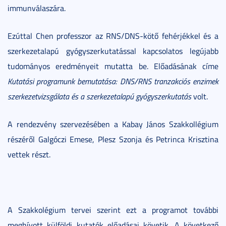
immunválaszára.
Ezúttal Chen professzor az RNS/DNS-kötő fehérjékkel és a
szerkezetalapú gyógyszerkutatással kapcsolatos legújabb
tudományos eredményeit mutatta be. Előadásának címe
Kutatási programunk bemutatása: DNS/RNS tranzakciós enzimek
szerkezetvizsgálata és a szerkezetalapú gyógyszerkutatás
volt.
A rendezvény szervezésében a Kabay János Szakkollégium
részéről Galgóczi Emese, Plesz Szonja és Petrinca Krisztina
vettek részt.
A Szakkolégium tervei szerint ezt a programot további
meghívott külföldi kutatók előadásai követik. A következő