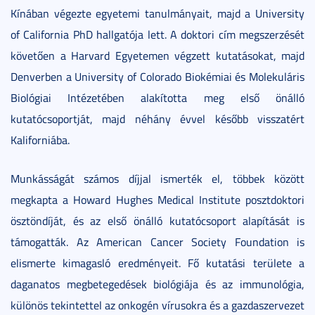
Kínában végezte egyetemi tanulmányait, majd a University
of California PhD hallgatója lett. A doktori cím megszerzését
követően a Harvard Egyetemen végzett kutatásokat, majd
Denverben a University of Colorado Biokémiai és Molekuláris
Biológiai Intézetében alakította meg első önálló
kutatócsoportját, majd néhány évvel később visszatért
Kaliforniába.
Munkásságát számos díjjal ismerték el, többek között
megkapta a Howard Hughes Medical Institute posztdoktori
ösztöndíját, és az első önálló kutatócsoport alapítását is
támogatták. Az American Cancer Society Foundation is
elismerte kimagasló eredményeit. Fő kutatási területe a
daganatos megbetegedések biológiája és az immunológia,
különös tekintettel az onkogén vírusokra és a gazdaszervezet