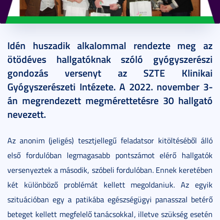
2022. november 03.
1 perc
Idén huszadik alkalommal rendezte meg az
ötödéves hallgatóknak szóló gyógyszerészi
gondozás versenyt az SZTE Klinikai
Gyógyszerészeti Intézete. A 2022. november 3-
án megrendezett megmérettetésre 30 hallgató
nevezett.
Az anonim (jeligés) tesztjellegű feladatsor kitöltéséből álló
első fordulóban legmagasabb pontszámot elérő hallgatók
versenyeztek a második, szóbeli fordulóban. Ennek keretében
két különböző problémát kellett megoldaniuk. Az egyik
szituációban egy a patikába egészségügyi panasszal betérő
beteget kellett megfelelő tanácsokkal, illetve szükség esetén