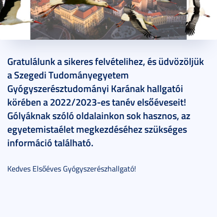
2022. július 22.
1 perc
Gratulálunk a sikeres felvételihez, és üdvözöljük
a Szegedi Tudományegyetem
Gyógyszerésztudományi Karának hallgatói
körében a 2022/2023-es tanév elsőéveseit!
Gólyáknak szóló oldalainkon sok hasznos, az
egyetemistaélet megkezdéséhez szükséges
információ található.
Kedves Elsőéves Gyógyszerészhallgató!