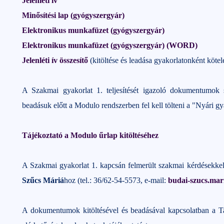
Jelenléti ív
Minősítési lap (gyógyszergyár)
Elektronikus munkafüzet (gyógyszergyár)
Elektronikus munkafüzet (gyógyszergyár) (WORD)
Jelenléti ív összesítő
(kitöltése és leadása gyakorlatonként kötel
A Szakmai gyakorlat 1. teljesítését igazoló dokumentumok s
beadásuk előtt a Modulo rendszerben fel kell tölteni a "Nyári gy
Tájékoztató a Modulo űrlap kitöltéséhez
A Szakmai gyakorlat 1. kapcsán felmerült szakmai kérdésekkel 
Szűcs Máriá
hoz (tel.: 36/62-54-5573, e-mail:
budai-szucs.mar
A dokumentumok kitöltésével és beadásával kapcsolatban a T