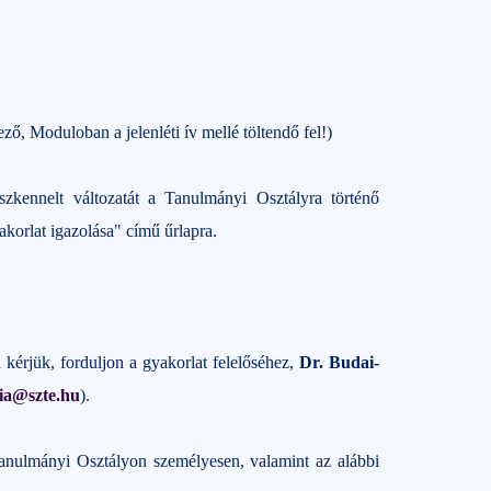
ező, Moduloban a jelenléti ív mellé töltendő fel!)
zkennelt változatát a Tanulmányi Osztályra történő
akorlat igazolása" című űrlapra.
kérjük, forduljon a gyakorlat felelőséhez,
Dr. Budai-
ia@szte.hu
).
anulmányi Osztályon személyesen, valamint az alábbi