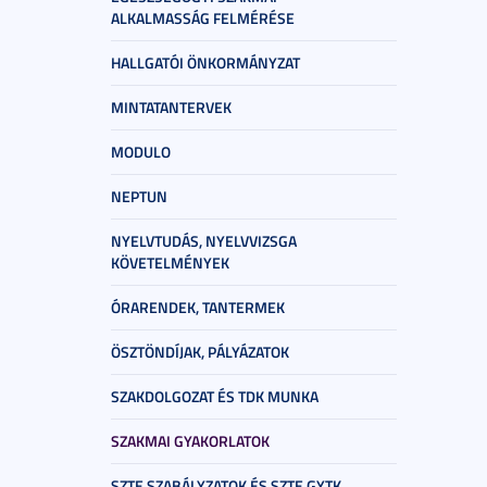
ALKALMASSÁG FELMÉRÉSE
HALLGATÓI ÖNKORMÁNYZAT
MINTATANTERVEK
MODULO
NEPTUN
NYELVTUDÁS, NYELVVIZSGA
KÖVETELMÉNYEK
ÓRARENDEK, TANTERMEK
ÖSZTÖNDÍJAK, PÁLYÁZATOK
SZAKDOLGOZAT ÉS TDK MUNKA
SZAKMAI GYAKORLATOK
SZTE SZABÁLYZATOK ÉS SZTE GYTK