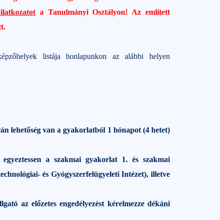
ilatkozatot
a Tanulmányi Osztályon! Az említett
t.
épzőhelyek listája honlapunkon az alábbi helyen
rán lehetőség van a gyakorlatból 1 hónapot (4 hetet)
ó egyeztessen a szakmai gyakorlat 1. és szakmai
chnológiai- és Gyógyszerfelügyeleti Intézet), illetve
lgató az előzetes engedélyezést kérelmezze dékáni