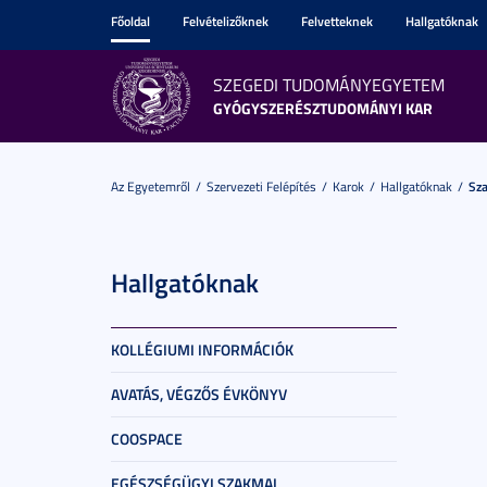
Főoldal
Felvételizőknek
Felvetteknek
Hallgatóknak
SZEGEDI TUDOMÁNYEGYETEM
GYÓGYSZERÉSZTUDOMÁNYI KAR
Az Egyetemről
Szervezeti Felépítés
Karok
Hallgatóknak
Sza
Hallgatóknak
KOLLÉGIUMI INFORMÁCIÓK
AVATÁS, VÉGZŐS ÉVKÖNYV
COOSPACE
EGÉSZSÉGÜGYI SZAKMAI