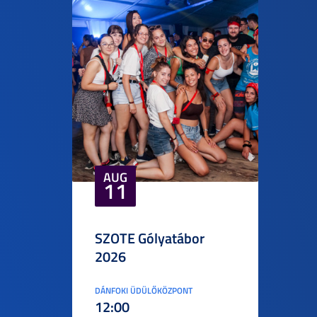
AUG
11
SZOTE Gólyatábor
2026
DÁNFOKI ÜDÜLŐKÖZPONT
12:00