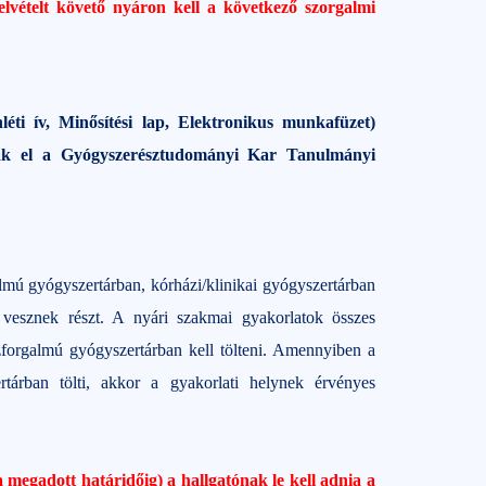
 felvételt követő nyáron kell a következő szorgalmi
éti ív, Minősítési lap, Elektronikus munkafüzet)
ssák el a Gyógyszerésztudományi Kar Tanulmányi
lmú gyógyszertárban, kórházi/klinikai gyógyszertárban
vesznek részt. A nyári szakmai gyakorlatok összes
özforgalmú gyógyszertárban kell tölteni. Amennyiben a
rtárban tölti, akkor a gyakorlati helynek érvényes
egadott határidőig) a hallgatónak le kell adnia a