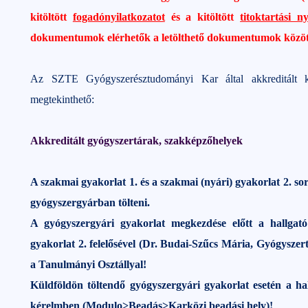
kitöltött
fogadónyilatkozatot
és a kitöltött
titoktartási ny
dokumentumok elérhetők a letölthető dokumentumok közöt
Az SZTE Gyógyszerésztudományi Kar által akkreditált k
megtekinthető:
Akkreditált gyógyszertárak, szakképzőhelyek
A szakmai gyakorlat 1. és a szakmai (nyári) gyakorlat 2. so
gyógyszergyárban tölteni.
A gyógyszergyári gyakorlat megkezdése előtt a hallgat
gyakorlat 2. felelősével (Dr. Budai-Szűcs Mária, Gyógyszerte
a Tanulmányi Osztállyal!
Küldföldön töltendő gyógyszergyári gyakorlat esetén a hal
kérelmben (Modulo>Beadás>Karközi beadási hely)!