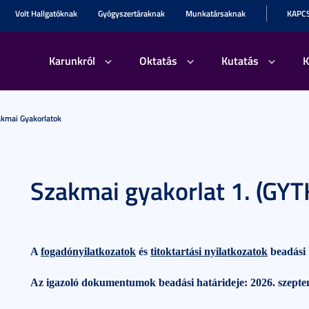
Volt Hallgatóknak
Gyógyszertáraknak
Munkatársaknak
KAPC
Karunkról
Oktatás
Kutatás
K
kmai Gyakorlatok
Szakmai gyakorlat 1. (G
A
fogadónyilatkozatok
és
titoktartási nyilatkozatok
beadási 
Az igazoló dokumentumok beadási határideje: 2026. szeptem