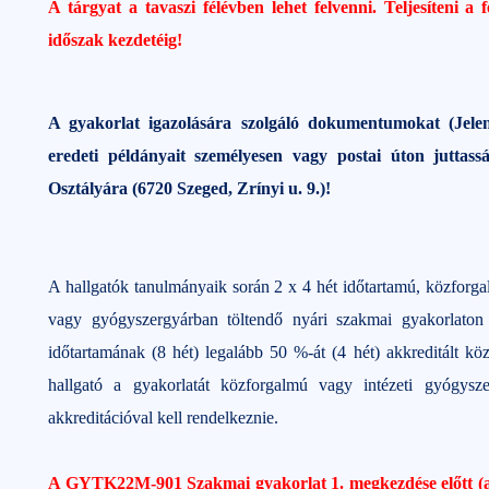
A tárgyat a tavaszi félévben lehet felvenni. Teljesíteni a
időszak kezdetéig!
A gyakorlat igazolására szolgáló dokumentumokat (Jelenl
eredeti példányait személyesen vagy postai úton jutta
Osztályára (6720 Szeged, Zrínyi u. 9.)!
A hallgatók tanulmányaik során 2 x 4 hét időtartamú, közforga
vagy gyógyszergyárban töltendő nyári szakmai gyakorlaton 
időtartamának (8 hét) legalább 50 %-át (4 hét) akkreditált k
hallgató a gyakorlatát közforgalmú vagy intézeti gyógysze
akkreditációval kell rendelkeznie.
A GYTK22M-901 Szakmai gyakorlat 1. megkezdése előtt (a m