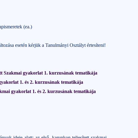
pismeretek (ea.)
ltozása esetén kérjük a Tanulmányi Osztályt értesíteni!
t Szakmai gyakorlat 1. kurzusának tematikája
yakorlat 1. és 2. kurzusának tematikája
kmai gyakorlat 1. és 2. kurzusának tematikája
yok ideje alatt; az első, karunkon teljesített szakmai