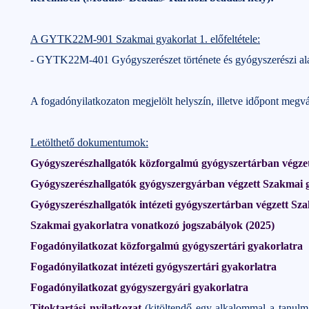
A GYTK22M-901 Szakmai gyakorlat 1. előfeltétele:
- GYTK22M-401 Gyógyszerészet története és gyógyszerészi ala
A fogadónyilatkozaton megjelölt helyszín, illetve időpont megvá
Letölthető dokumentumok:
Gyógyszerészhallgatók közforgalmú gyógyszertárban végzet
Gyógyszerészhallgatók gyógyszergyárban végzett Szakmai g
Gyógyszerészhallgatók intézeti gyógyszertárban végzett Sza
Szakmai gyakorlatra vonatkozó jogszabályok (2025)
Fogadónyilatkozat közforgalmú gyógyszertári gyakorlatra
Fogadónyilatkozat intézeti gyógyszertári gyakorlatra
Fogadónyilatkozat gyógyszergyári gyakorlatra
Titoktartási nyilatkozat
(kitöltendő egy alkalommal a tanulmán