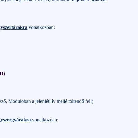
yszertárakra
vonatkozóan:
RD)
ező, Moduloban a jelenléti ív mellé töltendő fel!)
gyszergyárakra
vonatkozóan: