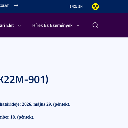
SOLAT
ENGLISH
ari Élet
Hírek És Események
YTK22M-901)
határideje: 2026. május 29. (péntek).
ber 18. (péntek).