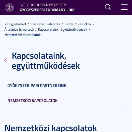
SZEGEDI TUDOMÁNYEGYETEM
Toggl
GYÓGYSZERÉSZTUDOMÁNYI KAR
navig
Az Egyetemről
Szervezeti Felépítés
Karok
Karunkról
Általános Ismertető
Kapcsolataink, Együttműködések
Nemzetközi Kapcsolatok
Kapcsolataink,
együttműködések
GYÓGYSZERIPARI PARTNEREINK
NEMZETKÖZI KAPCSOLATOK
Nemzetközi kapcsolatok