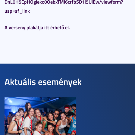
DnL0H5CpHOgIeko0OebxTMI6crfbSD1i5UlEw/viewform?
usp=sf_link
A verseny plakátja itt érhető el.
Aktuális események