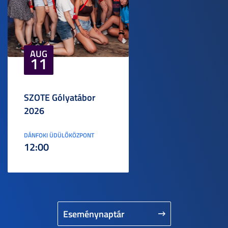
AUG
11
SZOTE Gólyatábor
2026
DÁNFOKI ÜDÜLŐKÖZPONT
12:00
Eseménynaptár