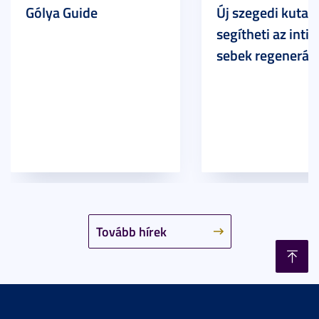
Gólya Guide
Új szegedi kutat
segítheti az inti
sebek regeneráci
Tovább hírek