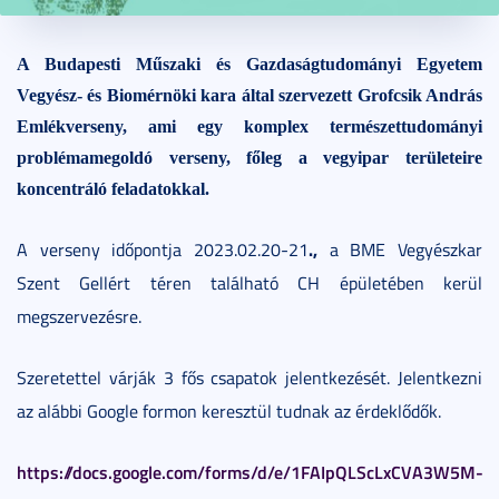
2023. február 06.
1 perc
A Budapesti Műszaki és Gazdaságtudományi Egyetem
Vegyész- és Biomérnöki kara által szervezett Grofcsik András
Emlékverseny, ami egy komplex természettudományi
problémamegoldó verseny, főleg a vegyipar területeire
koncentráló feladatokkal.
.,
A verseny időpontja 2023.02.20-21
a BME Vegyészkar
Szent Gellért téren található CH épületében kerül
megszervezésre.
Szeretettel várják 3 fős csapatok jelentkezését. Jelentkezni
az alábbi Google formon keresztül tudnak az érdeklődők.
https://docs.google.com/forms/d/e/1FAIpQLScLxCVA3W5M-