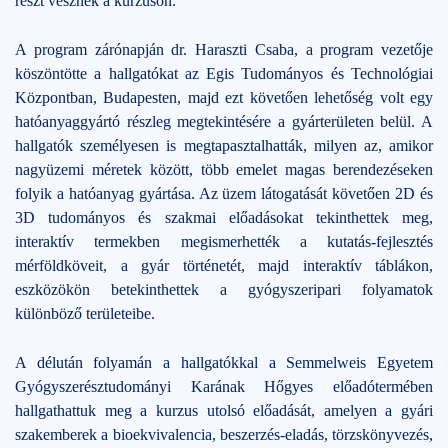
részt vesznek a kurzuson.
A program zárónapján dr. Haraszti Csaba, a program vezetője
köszöntötte a hallgatókat az Egis Tudományos és Technológiai
Központban, Budapesten, majd ezt követően lehetőség volt egy
hatóanyaggyártó részleg megtekintésére a gyárterületen belül. A
hallgatók személyesen is megtapasztalhatták, milyen az, amikor
nagyüzemi méretek között, több emelet magas berendezéseken
folyik a hatóanyag gyártása. Az üzem látogatását követően 2D és
3D tudományos és szakmai előadásokat tekinthettek meg,
interaktív termekben megismerhették a kutatás-fejlesztés
mérföldköveit, a gyár történetét, majd interaktív táblákon,
eszközökön betekinthettek a gyógyszeripari folyamatok
különböző területeibe.
A délután folyamán a hallgatókkal a Semmelweis Egyetem
Gyógyszerésztudományi Karának Hőgyes előadótermében
hallgathattuk meg a kurzus utolsó előadását, amelyen a gyári
szakemberek a bioekvivalencia, beszerzés-eladás, törzskönyvezés,