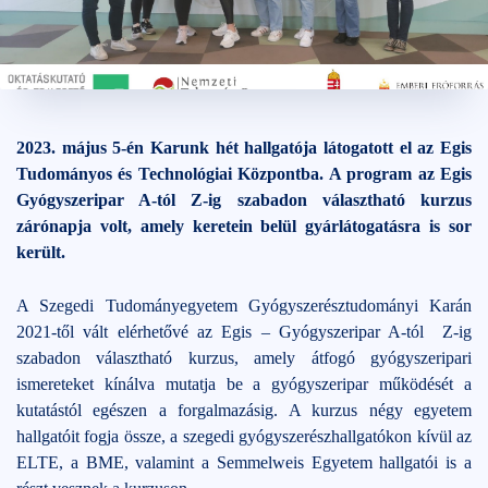
2023. május 10.
2 perc
2023. május 5-én Karunk hét hallgatója látogatott el az Egis
Tudományos és Technológiai Központba. A program az Egis
Gyógyszeripar A-tól Z-ig szabadon választható kurzus
zárónapja volt, amely keretein belül gyárlátogatásra is sor
került.
A Szegedi Tudományegyetem Gyógyszerésztudományi Karán
2021-től vált elérhetővé az Egis – Gyógyszeripar A-tól
Z-ig
szabadon választható kurzus, amely átfogó gyógyszeripari
ismereteket kínálva mutatja be a gyógyszeripar működését a
kutatástól egészen a forgalmazásig. A kurzus négy egyetem
hallgatóit fogja össze, a szegedi gyógyszerészhallgatókon kívül az
ELTE, a BME, valamint a Semmelweis Egyetem hallgatói is a