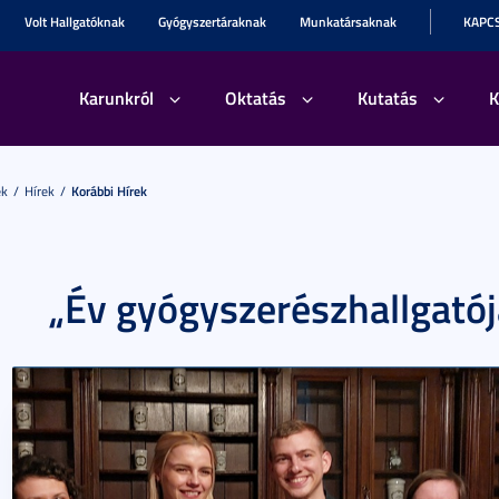
Volt Hallgatóknak
Gyógyszertáraknak
Munkatársaknak
KAPC
Karunkról
Oktatás
Kutatás
K
ek
Hírek
Korábbi Hírek
„Év gyógyszerészhallgató