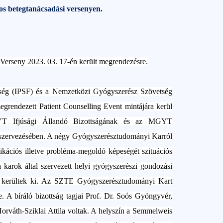
gos betegtanácsadási versenyen.
Verseny 2023. 03. 17-én került megrendezésre.
ség (IPSF) és a Nemzetközi Gyógyszerész Szövetség
egrendezett Patient Counselling Event mintájára kerül
 Ifjúsági Állandó Bizottságának és az MGYT
szervezésében. A négy Gyógyszerésztudományi Karról
ikációs illetve probléma-megoldó képeségét szituációs
 karok által szervezett helyi gyógyszerészi gondozási
l kerültek ki. Az SZTE Gyógyszerésztudományi Kart
. A bíráló bizottság tagjai Prof. Dr. Soós Gyöngyvér,
Horváth-Sziklai Attila voltak. A helyszín a Semmelweis