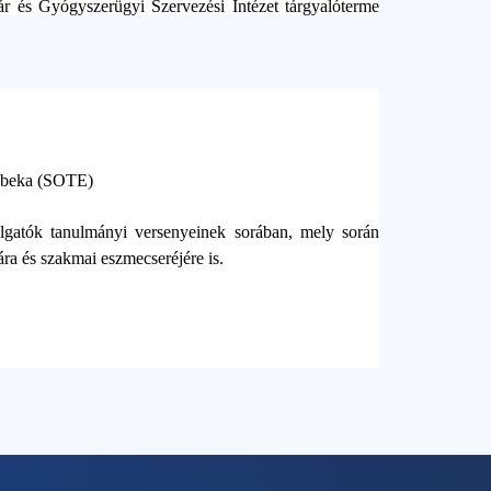
 és Gyógyszerügyi Szervezési Intézet tárgyalóterme
ebeka (SOTE)
lgatók tanulmányi versenyeinek sorában, mely során
ára és szakmai eszmecseréjére is.