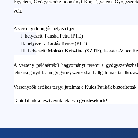
Egyetem, Gyógyszerésztudományi Kar, Egyetemi Gyógyszertár
volt.
A verseny dobogós helyezettjei:
I.
helyezett: Pauska Petra (PTE)
II.
helyezett: Bordás Bence (PTE)
III.
helyezett:
Molnár Krisztina (SZTE)
, Kovács-Vince R
A verseny példaértékű hagyományt teremt a gyógyszerészhal
lehetőség nyílik a négy gyógyszerészkar hallgatóinak találkozás
Versenyzők értékes tárgyi jutalmát a Kulcs Patikák biztosították.
Gratulálunk a résztvevőknek és a győzteseknek!