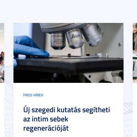
FRISS HÍREK
Új szegedi kutatás segítheti
az intim sebek
regenerációját