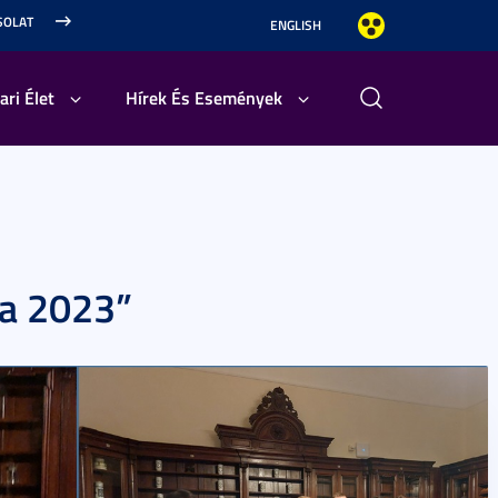
SOLAT
ENGLISH
ari Élet
Hírek És Események
ja 2023”