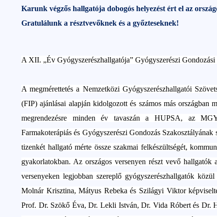
Karunk végzős hallgatója dobogós helyezést ért el az orszá
Gratulálunk a résztvevőknek és a győzteseknek!
A XII. „Év Gyógyszerészhallgatója” Gyógyszerészi Gondozási 
A megmérettetés a Nemzetközi Gyógyszerészhallgatói Szövet
(FIP) ajánlásai alapján kidolgozott és számos más országban m
megrendezésre minden év tavaszán a HUPSA, az MGYT
Farmakoterápiás és Gyógyszerészi Gondozás Szakosztályának 
tizenkét hallgató mérte össze szakmai felkészültségét, kommun
gyakorlatokban. Az országos versenyen részt vevő hallgatók a
versenyeken legjobban szereplő gyógyszerészhallgatók közü
Molnár Krisztina, Mátyus Rebeka és Szilágyi Viktor képviselte
Prof. Dr. Szökő Éva, Dr. Lekli István, Dr. Vida Róbert és Dr. 