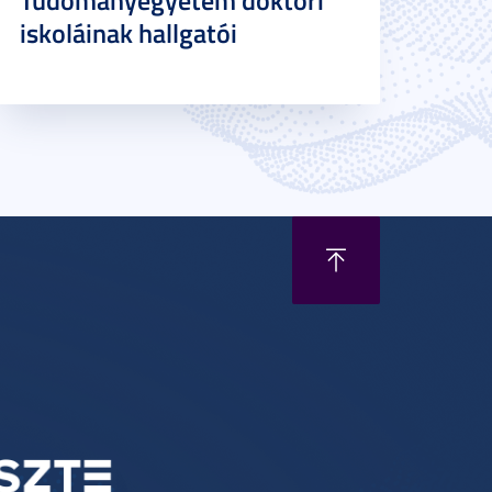
Tudományegyetem doktori
iskoláinak hallgatói