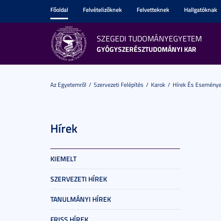
Főoldal
Felvételizőknek
Felvetteknek
Hallgatóknak
SZEGEDI TUDOMÁNYEGYETEM
GYÓGYSZERÉSZTUDOMÁNYI KAR
Az Egyetemről
Szervezeti Felépítés
Karok
Hírek És Esemény
Hírek
KIEMELT
SZERVEZETI HÍREK
TANULMÁNYI HÍREK
FRISS HÍREK