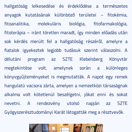
hallgatóság lelkesedése és érdeklődése a természetes
anyagok kutatásának különböző területei – fitokémia,
fitoanalitika, molekuláris biológia, fitofarmakológia,
fitoterápia – iránt töretlen maradt, így minden előadás után
sok kérdés merült fel a hallgatóság részéről, amelyre a
fiatalok igyekeztek legjobb tudásuk szerint válaszolni. A
délutáni program az SZTE Klebelsberg Könyvtár
megtekintése volt, amelynek során a különleges
könyvgyűjteményeket is megmutatták. A napot egy remek
hangulatú vacsora zárta, amelyen a nemzetközi társaságnak
alkalma volt kötetlenül beszélgetni, jókat enni és sokat
nevetni. A rendezvény utolsó napján az SZTE
Gyógyszerésztudományi Karát látogatták meg a résztvevők.