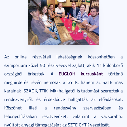
Az online részvételi lehetőségnek köszönhetően a
szimpózium közel 50 résztvevővel zajlott, akik 11 különböző
EUGLOH kurzusként
országból érkeztek. A
történő
meghirdetés révén nemcsak a GYTK, hanem az SZTE más
karainak (SZAOK, TTIK, MK) hallgatói is tudomást szereztek a
rendezvényről, és érdeklődve hallgatták az előadásokat.
Köszönet illeti a rendezvény szervezésében és
lebonyolításában résztvevőket, valamint a vacsorához
nyújtott anyagi támogatásért az SZTE GYTK vezetését.