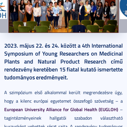
2023. május 25.
2 perc
2023. május 22. és 24. között a 4th International
Symposium of Young Researchers on Medicinal
Plants and Natural Product Research című
rendezvény keretében 15 fiatal kutató ismertette
tudományos eredményeit.
A szimpózium első alkalommal került megrendezésre úgy,
hogy a kilenc európai egyetemet összefogó szövetség – a
European University Alliance for Global Health (EUGLOH)
–
tagintézményeinek hallgatói szabadon választható
kurzusként vehettek részt rajta. A rendezvény tudományos