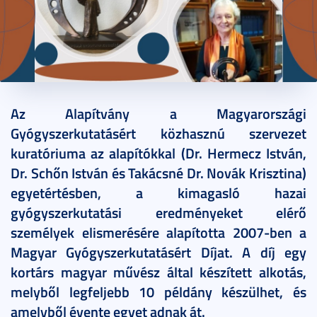
2022. november 12.
2 perc
Az Alapítvány a Magyarországi
Gyógyszerkutatásért közhasznú szervezet
kuratóriuma az alapítókkal (Dr. Hermecz István,
Dr. Schőn István és Takácsné Dr. Novák Krisztina)
egyetértésben, a kimagasló hazai
gyógyszerkutatási eredményeket elérő
személyek elismerésére alapította 2007-ben a
Magyar Gyógyszerkutatásért Díjat. A díj egy
kortárs magyar művész által készített alkotás,
melyből legfeljebb 10 példány készülhet, és
amelyből évente egyet adnak át.