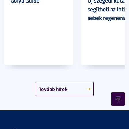
Gólya Guide
Új szegedi kutat
segítheti az inti
sebek regeneráci
Tovább hírek