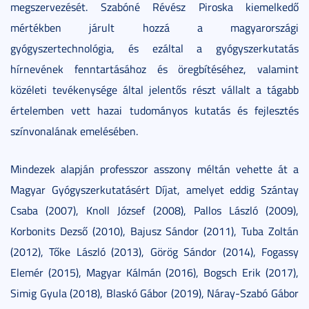
megszervezését. Szabóné Révész Piroska kiemelkedő
mértékben járult hozzá a magyarországi
gyógyszertechnológia, és ezáltal a gyógyszerkutatás
hírnevének fenntartásához és öregbítéséhez, valamint
közéleti tevékenysége által jelentős részt vállalt a tágabb
értelemben vett hazai tudományos kutatás és fejlesztés
színvonalának emelésében.
Mindezek alapján professzor asszony méltán vehette át a
Magyar Gyógyszerkutatásért Díjat, amelyet eddig Szántay
Csaba (2007), Knoll József (2008), Pallos László (2009),
Korbonits Dezső (2010), Bajusz Sándor (2011), Tuba Zoltán
(2012), Tőke László (2013), Görög Sándor (2014), Fogassy
Elemér (2015), Magyar Kálmán (2016), Bogsch Erik (2017),
Simig Gyula (2018), Blaskó Gábor (2019), Náray-Szabó Gábor