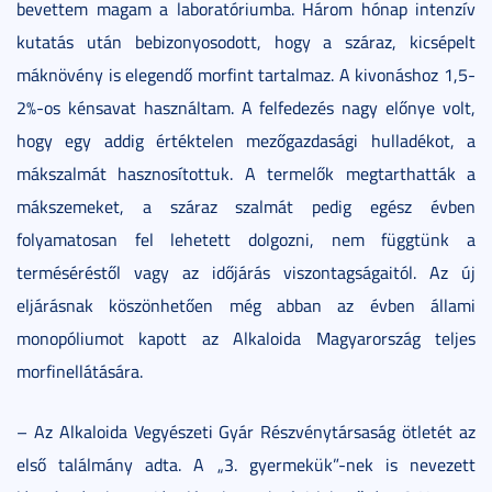
bevettem magam a laboratóriumba. Három hónap intenzív
kutatás után bebizonyosodott, hogy a száraz, kicsépelt
máknövény is elegendő morfint tartalmaz. A kivonáshoz 1,5-
2%-os kénsavat használtam. A felfedezés nagy előnye volt,
hogy egy addig értéktelen mezőgazdasági hulladékot, a
mákszalmát hasznosítottuk. A termelők megtarthatták a
mákszemeket, a száraz szalmát pedig egész évben
folyamatosan fel lehetett dolgozni, nem függtünk a
terméséréstől vagy az időjárás viszontagságaitól. Az új
eljárásnak köszönhetően még abban az évben állami
monopóliumot kapott az Alkaloida Magyarország teljes
morfinellátására.
– Az Alkaloida Vegyészeti Gyár Részvénytársaság ötletét az
első találmány adta. A „3. gyermekük”-nek is nevezett