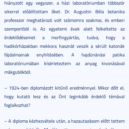
hiányzott egy vegyszer, a házi laboratóriumban többször
sikerrel előállítottam őket. Dr. Augustin Béla botanika
professzor meghatározó volt számomra szakmai, és emberi
szempontból is. Az egyetemi évek alatt felkeltette az
érdeklődésemet a morfingyártás, tudva, hogy a
hadikórházakban mekkora hasznát veszik a sérült katonák
fájdalmainak enyhítésében. A hajdúnánási patika
laboratóriumában kísérleteztem az anyag kivonásával
mákgubókból.
– 1924-ben diplomázott kitűnő eredménnyel. Mikor dőlt el,
hogy kutató lesz és az Önt leginkább érdeklő témával
foglalkozhat?
– A diploma kézhezvétele után, a hazautazásom előtt tettem