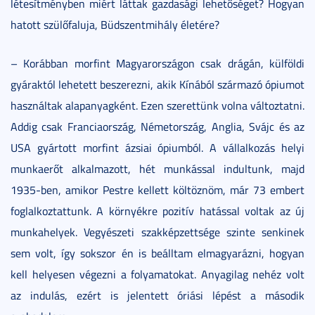
létesítményben miért láttak gazdasági lehetőséget? Hogyan
hatott szülőfaluja, Büdszentmihály életére?
– Korábban morfint Magyarországon csak drágán, külföldi
gyáraktól lehetett beszerezni, akik Kínából származó ópiumot
használtak alapanyagként. Ezen szerettünk volna változtatni.
Addig csak Franciaország, Németország, Anglia, Svájc és az
USA gyártott morfint ázsiai ópiumból. A vállalkozás helyi
munkaerőt alkalmazott, hét munkással indultunk, majd
1935-ben, amikor Pestre kellett költöznöm, már 73 embert
foglalkoztattunk. A környékre pozitív hatással voltak az új
munkahelyek. Vegyészeti szakképzettsége szinte senkinek
sem volt, így sokszor én is beálltam elmagyarázni, hogyan
kell helyesen végezni a folyamatokat. Anyagilag nehéz volt
az indulás, ezért is jelentett óriási lépést a második