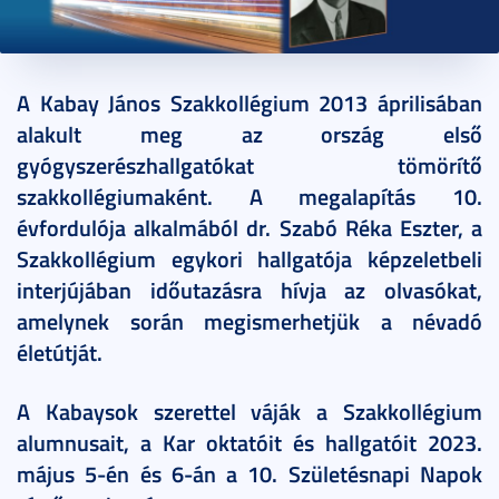
2023. április 28.
8 perc
A Kabay János Szakkollégium 2013 áprilisában
alakult meg az ország első
gyógyszerészhallgatókat tömörítő
szakkollégiumaként. A megalapítás 10.
évfordulója alkalmából dr. Szabó Réka Eszter, a
Szakkollégium egykori hallgatója képzeletbeli
interjújában időutazásra hívja az olvasókat,
amelynek során megismerhetjük a névadó
életútját.
A Kabaysok szerettel váják a Szakkollégium
alumnusait, a Kar oktatóit és hallgatóit 2023.
május 5-én és 6-án a 10. Születésnapi Napok