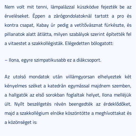
Nem volt mit tenni, lámpalázzal küszködve fejezték be az
érveléseket. Éppen a zárógondolatoknál tartott a pro és
kontra csapat, Kabay úr pedig a vetítővásznat fürkészte, és
pillanatok alatt átlátta, milyen szabályok szerint építették fel
a vitaestet a szakkollégisták. Elégedetten bólogatott:
– Ilona, egyre szimpatikusabb ez a diákcsoport.
Az utolsó mondatok után villámgyorsan elhelyeztek két
kényelmes széket a katedrán egymással majdnem szemben,
a hallgatók az első sorokban foglaltak helyet, Ilona melléjük
ült. Nyílt beszélgetés révén beengedték az érdeklődőket,
majd a szakkollégium elnöke köszöntötte a meghívottakat és
a közönséget is: