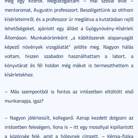
még egy kitérőt. Meglátogattam – mai szóval élve –
mentoromat, Augustin professzort. Beszélgettünk az otthoni
kísérleteimről, és a professzor úr meglátva a kutatásban rejlő
lehetőségeket, ajánlott egy állást a Gyógynövény-Kísérleti
Állomáson. Munkakörömként „a kábítószerek alapanyagát
képező növények vizsgálatát” jelölte meg. Nagyon hálás
voltam, hiszen szabadon használhattam a labort, a
könyvtárat és fél holdon még mákot is termeszthettem a
kísérletekhez.
– Más szempontból is fontos az intézetben eltöltött első
munkanapja, igaz?
– Nagyon jólértesült, kolleganő. Aznap kezdett dolgozni az
intézetben feleségem, Ilona is – itt egy mosollyal kipillantott
a közönség felé, amit a hölgynek címzett. – Kémia-fizika