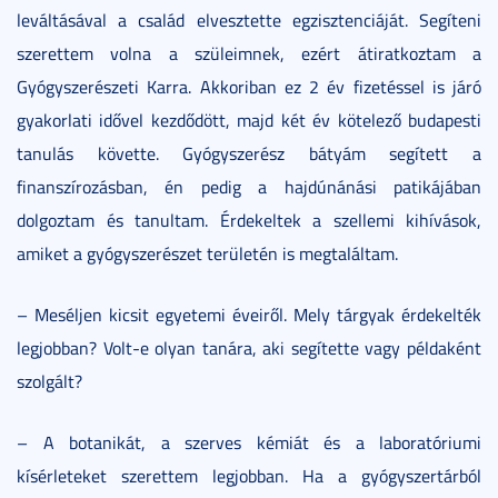
leváltásával a család elvesztette egzisztenciáját. Segíteni
szerettem volna a szüleimnek, ezért átiratkoztam a
Gyógyszerészeti Karra. Akkoriban ez 2 év fizetéssel is járó
gyakorlati idővel kezdődött, majd két év kötelező budapesti
tanulás követte. Gyógyszerész bátyám segített a
finanszírozásban, én pedig a hajdúnánási patikájában
dolgoztam és tanultam. Érdekeltek a szellemi kihívások,
amiket a gyógyszerészet területén is megtaláltam.
– Meséljen kicsit egyetemi éveiről. Mely tárgyak érdekelték
legjobban? Volt-e olyan tanára, aki segítette vagy példaként
szolgált?
– A botanikát, a szerves kémiát és a laboratóriumi
kísérleteket szerettem legjobban. Ha a gyógyszertárból