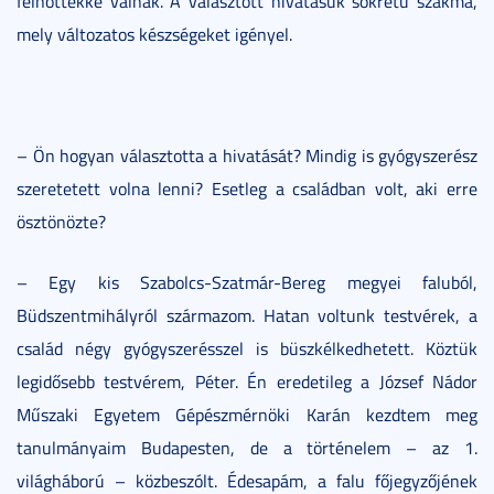
felnőttekké válnak. A választott hivatásuk sokrétű szakma,
mely változatos készségeket igényel.
– Ön hogyan választotta a hivatását? Mindig is gyógyszerész
szeretetett volna lenni? Esetleg a családban volt, aki erre
ösztönözte?
– Egy kis Szabolcs-Szatmár-Bereg megyei faluból,
Büdszentmihályról származom. Hatan voltunk testvérek, a
család négy gyógyszerésszel is büszkélkedhetett. Köztük
legidősebb testvérem, Péter. Én eredetileg a József Nádor
Műszaki Egyetem Gépészmérnöki Karán kezdtem meg
tanulmányaim Budapesten, de a történelem – az 1.
világháború – közbeszólt. Édesapám, a falu főjegyzőjének