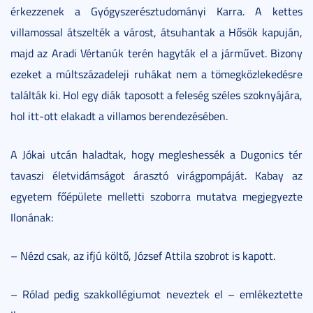
érkezzenek a Gyógyszerésztudományi Karra. A kettes
villamossal átszelték a várost, átsuhantak a Hősök kapuján,
majd az Aradi Vértanúk terén hagyták el a járművet. Bizony
ezeket a múltszázadeleji ruhákat nem a tömegközlekedésre
találták ki. Hol egy diák taposott a feleség széles szoknyájára,
hol itt-ott elakadt a villamos berendezésében.
A Jókai utcán haladtak, hogy megleshessék a Dugonics tér
tavaszi életvidámságot árasztó virágpompáját. Kabay az
egyetem főépülete melletti szoborra mutatva megjegyezte
Ilonának:
– Nézd csak, az ifjú költő, József Attila szobrot is kapott.
– Rólad pedig szakkollégiumot neveztek el – emlékeztette