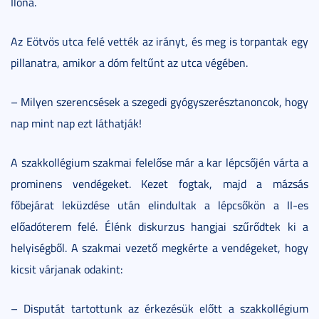
Ilona.
Az Eötvös utca felé vették az irányt, és meg is torpantak egy
pillanatra, amikor a dóm feltűnt az utca végében.
– Milyen szerencsések a szegedi gyógyszerésztanoncok, hogy
nap mint nap ezt láthatják!
A szakkollégium szakmai felelőse már a kar lépcsőjén várta a
prominens vendégeket. Kezet fogtak, majd a mázsás
főbejárat leküzdése után elindultak a lépcsőkön a II-es
előadóterem felé. Élénk diskurzus hangjai szűrődtek ki a
helyiségből. A szakmai vezető megkérte a vendégeket, hogy
kicsit várjanak odakint:
– Disputát tartottunk az érkezésük előtt a szakkollégium