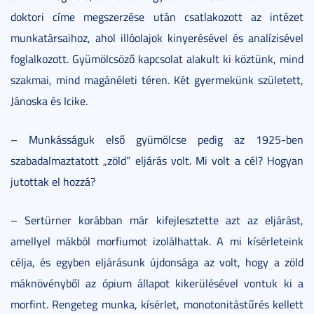
doktori címe megszerzése után csatlakozott az intézet
munkatársaihoz, ahol illóolajok kinyerésével és analízisével
foglalkozott. Gyümölcsöző kapcsolat alakult ki köztünk, mind
szakmai, mind magánéleti téren. Két gyermekünk született,
Jánoska és Icike.
– Munkásságuk első gyümölcse pedig az 1925-ben
szabadalmaztatott „zöld” eljárás volt. Mi volt a cél? Hogyan
jutottak el hozzá?
– Sertürner korábban már kifejlesztette azt az eljárást,
amellyel mákból morfiumot izolálhattak. A mi kísérleteink
célja, és egyben eljárásunk újdonsága az volt, hogy a zöld
máknövényből az ópium állapot kikerülésével vontuk ki a
morfint. Rengeteg munka, kísérlet, monotonitástűrés kellett