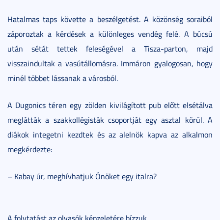
Hatalmas taps követte a beszélgetést. A közönség soraiból
záporoztak a kérdések a különleges vendég felé. A búcsú
után sétát tettek feleségével a Tisza-parton, majd
visszaindultak a vasútállomásra. Immáron gyalogosan, hogy
minél többet lássanak a városból.
A Dugonics téren egy zölden kivilágított pub előtt elsétálva
meglátták a szakkollégisták csoportját egy asztal körül. A
diákok integetni kezdtek és az alelnök kapva az alkalmon
megkérdezte:
– Kabay úr, meghívhatjuk Önöket egy italra?
A folytatást az olvasók képzeletére bízzuk...