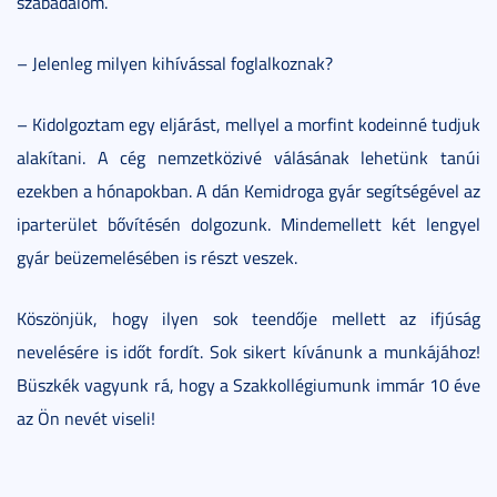
szabadalom.
– Jelenleg milyen kihívással foglalkoznak?
– Kidolgoztam egy eljárást, mellyel a morfint kodeinné tudjuk
alakítani. A cég nemzetközivé válásának lehetünk tanúi
ezekben a hónapokban. A dán Kemidroga gyár segítségével az
iparterület bővítésén dolgozunk. Mindemellett két lengyel
gyár beüzemelésében is részt veszek.
Köszönjük, hogy ilyen sok teendője mellett az ifjúság
nevelésére is időt fordít. Sok sikert kívánunk a munkájához!
Büszkék vagyunk rá, hogy a Szakkollégiumunk immár 10 éve
az Ön nevét viseli!