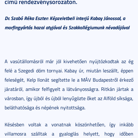
című rendezvénysorozaton.
Dr. Szabó Réka Eszter: Képzeletbeli interjú Kabay Jánossal, a
morfingyártás hazai atyjával és Szakkollégiumunk névadójával
A vasútállomásról már jól kivehetően nyújtózkodtak az ég
felé a Szegedi dóm tornyai. Kabay úr, miután leszállt, éppen
feleségét, Kelp Ilonát segítette le a MÁV Budapestről érkező
járatáról, amikor felfigyelt a látványosságra. Ritkán jártak a
városban, így újból és újból lenyűgözte őket az Alföld síksága,
beláthatósága és népének nyitottsága.
Késésben voltak a vonatnak köszönhetően, így inkább
villamosra szálltak a gyaloglás helyett, hogy időben