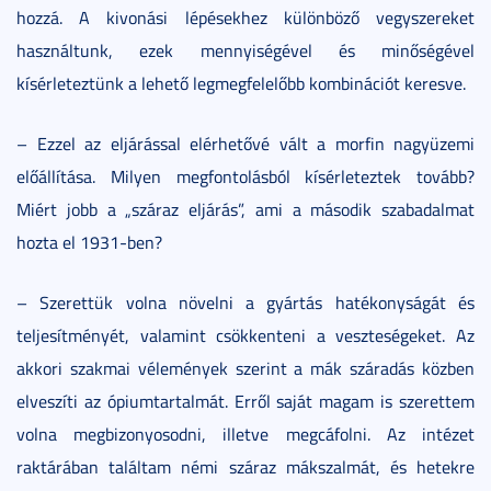
hozzá. A kivonási lépésekhez különböző vegyszereket
használtunk, ezek mennyiségével és minőségével
kísérleteztünk a lehető legmegfelelőbb kombinációt keresve.
– Ezzel az eljárással elérhetővé vált a morfin nagyüzemi
előállítása. Milyen megfontolásból kísérleteztek tovább?
Miért jobb a „száraz eljárás”, ami a második szabadalmat
hozta el 1931-ben?
– Szerettük volna növelni a gyártás hatékonyságát és
teljesítményét, valamint csökkenteni a veszteségeket. Az
akkori szakmai vélemények szerint a mák száradás közben
elveszíti az ópiumtartalmát. Erről saját magam is szerettem
volna megbizonyosodni, illetve megcáfolni. Az intézet
raktárában találtam némi száraz mákszalmát, és hetekre