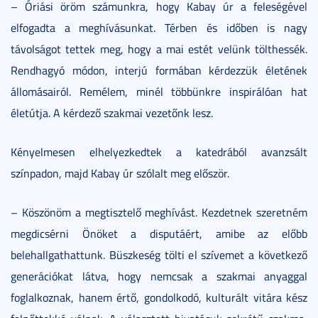
– Óriási öröm számunkra, hogy Kabay úr a feleségével
elfogadta a meghívásunkat. Térben és időben is nagy
távolságot tettek meg, hogy a mai estét velünk tölthessék.
Rendhagyó módon, interjú formában kérdezzük életének
állomásairól. Remélem, minél többünkre inspirálóan hat
életútja. A kérdező szakmai vezetőnk lesz.
Kényelmesen elhelyezkedtek a katedrából avanzsált
színpadon, majd Kabay úr szólalt meg először.
– Köszönöm a megtisztelő meghívást. Kezdetnek szeretném
megdicsérni Önöket a disputáért, amibe az előbb
belehallgathattunk. Büszkeség tölti el szívemet a következő
generációkat látva, hogy nemcsak a szakmai anyaggal
foglalkoznak, hanem értő, gondolkodó, kulturált vitára kész