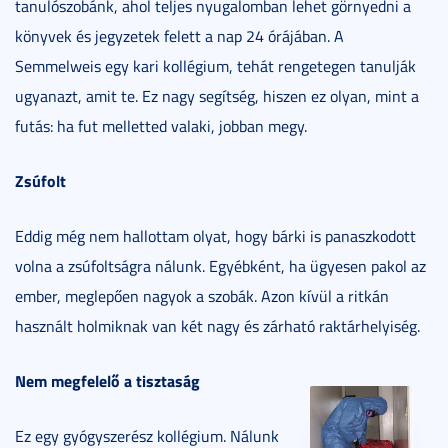
tanulószobánk, ahol teljes nyugalomban lehet görnyedni a
könyvek és jegyzetek felett a nap 24 órájában. A
Semmelweis egy kari kollégium, tehát rengetegen tanulják
ugyanazt, amit te. Ez nagy segítség, hiszen ez olyan, mint a
futás: ha fut melletted valaki, jobban megy.
Zsúfolt
Eddig még nem hallottam olyat, hogy bárki is panaszkodott
volna a zsúfoltságra nálunk. Egyébként, ha ügyesen pakol az
ember, meglepően nagyok a szobák. Azon kívül a ritkán
használt holmiknak van két nagy és zárható raktárhelyiség.
Nem megfelelő a tisztaság
Ez egy gyógyszerész kollégium. Nálunk