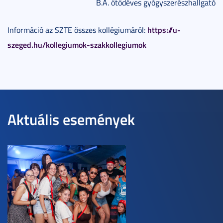
B.A. ötödéves gyógyszerészhallgató
https://u-
Információ az SZTE összes kollégiumáról:
szeged.hu/kollegiumok-szakkollegiumok
Aktuális események