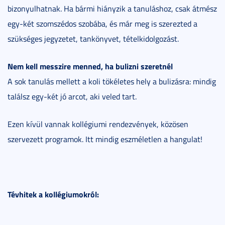
bizonyulhatnak. Ha bármi hiányzik a tanuláshoz, csak átmész
egy-két szomszédos szobába, és már meg is szerezted a
szükséges jegyzetet, tankönyvet, tételkidolgozást.
Nem kell messzire menned, ha bulizni szeretnél
A sok tanulás mellett a koli tökéletes hely a bulizásra: mindig
találsz egy-két jó arcot, aki veled tart.
Ezen kívül vannak kollégiumi rendezvények, közösen
szervezett programok. Itt mindig eszméletlen a hangulat!
Tévhitek a kollégiumokról: