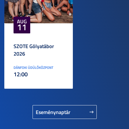
AUG
11
SZOTE Gólyatábor
2026
DÁNFOKI ÜDÜLŐKÖZPONT
12:00
Eseménynaptár