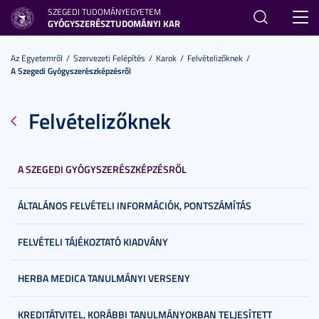
SZEGEDI TUDOMÁNYEGYETEM
Toggl
GYÓGYSZERÉSZTUDOMÁNYI KAR
navig
Az Egyetemről
Szervezeti Felépítés
Karok
Felvételizőknek
A Szegedi Gyógyszerészképzésről
Felvételizőknek
A SZEGEDI GYÓGYSZERÉSZKÉPZÉSRŐL
ÁLTALÁNOS FELVÉTELI INFORMÁCIÓK, PONTSZÁMÍTÁS
FELVÉTELI TÁJÉKOZTATÓ KIADVÁNY
HERBA MEDICA TANULMÁNYI VERSENY
KREDITÁTVITEL, KORÁBBI TANULMÁNYOKBAN TELJESÍTETT