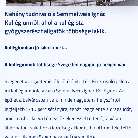
2010. december 07.
3 perc
Néhány tudnivaló a Semmelweis Ignác
Kollégiumról, ahol a kollégista
gyógyszerészhallgatók többsége lakik.
Kollégiumban jó lakni, mert...
A kollégiumok többsége Szegeden nagyon jó helyen van
Szegedet az egyetemisták köré építették. Erre kiváló példa a
mi kollégiumunk, azaz a Semmelweis Ignác Kollégium. Az
épület a belvárosban van, minden egyetemi helyszíntől
legfeljebb 5-10 perc sétányira, tehát reggelente a drága időt,
amit máshol lakva tömegközlekedéssel töltenél, alvásra
áldozhatod. Sokat ér a közelség akkor is, ha otthon felejtettél
valamit, és napközben haza kell ugrani érte.