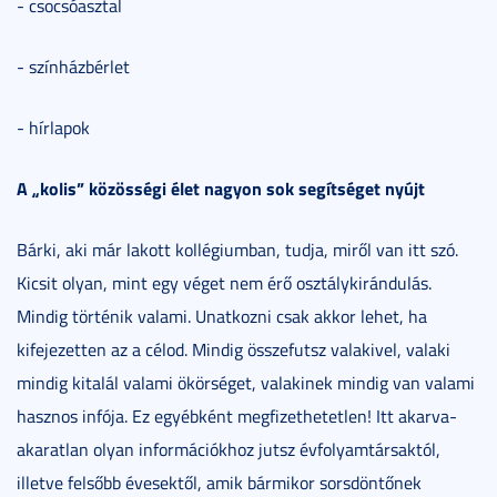
- csocsóasztal
- színházbérlet
- hírlapok
A „kolis” közösségi élet nagyon sok segítséget nyújt
Bárki, aki már lakott kollégiumban, tudja, miről van itt szó.
Kicsit olyan, mint egy véget nem érő osztálykirándulás.
Mindig történik valami. Unatkozni csak akkor lehet, ha
kifejezetten az a célod. Mindig összefutsz valakivel, valaki
mindig kitalál valami ökörséget, valakinek mindig van valami
hasznos infója. Ez egyébként megfizethetetlen! Itt akarva-
akaratlan olyan információkhoz jutsz évfolyamtársaktól,
illetve felsőbb évesektől, amik bármikor sorsdöntőnek