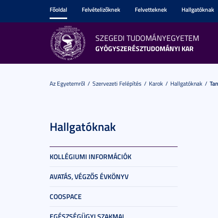
Főoldal
Felvételizőknek
Felvetteknek
Hallgatóknak
SZEGEDI TUDOMÁNYEGYETEM
GYÓGYSZERÉSZTUDOMÁNYI KAR
Az Egyetemről
Szervezeti Felépítés
Karok
Hallgatóknak
Tan
Hallgatóknak
KOLLÉGIUMI INFORMÁCIÓK
AVATÁS, VÉGZŐS ÉVKÖNYV
COOSPACE
EGÉSZSÉGÜGYI SZAKMAI