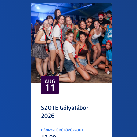
AUG
11
SZOTE Gólyatábor
2026
DÁNFOKI ÜDÜLŐKÖZPONT