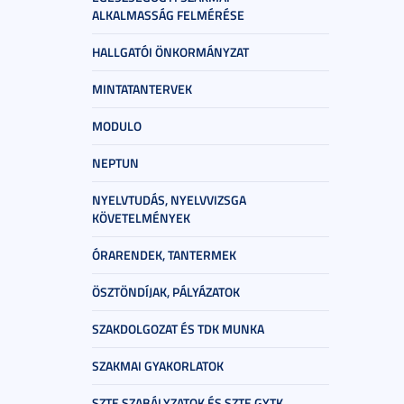
ALKALMASSÁG FELMÉRÉSE
HALLGATÓI ÖNKORMÁNYZAT
MINTATANTERVEK
MODULO
NEPTUN
NYELVTUDÁS, NYELVVIZSGA
KÖVETELMÉNYEK
ÓRARENDEK, TANTERMEK
ÖSZTÖNDÍJAK, PÁLYÁZATOK
SZAKDOLGOZAT ÉS TDK MUNKA
SZAKMAI GYAKORLATOK
SZTE SZABÁLYZATOK ÉS SZTE GYTK