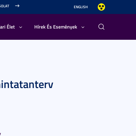
SOLAT
ENGLISH
ari Élet
Hírek És Események
intatanterv
v