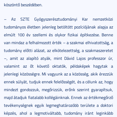
köszöntő beszédében.
– Az SZTE Gyógyszerésztudományi Kar nemzetközi
tudományos életben jelenleg betöltött pozíciójának alapja az
elmúlt 100 év szellemi és olykor fizikai építkezése. Benne
van mindaz a felhalmozott érték – a szakmai elhivatottság, a
tudomány előtti alázat, az elkötelezettség, a szakmaszeretet
–, amit az alapító atyák, mint Dávid Lajos professzor úr,
valamint az őt követő oktatók, példaképek hagytak a
jelenlegi közösségre. Mi vagyunk az a közösség, akik érezzük
ennek súlyát, tudjuk ennek felelősségét, és a célunk az, hogy
mindezt gondozzuk, megőrizzük, erőnk szerint gyarapítsuk,
majd átadjuk fiatalabb kollégáinknak. Ennek az értékmegőrző
tevékenységnek egyik legmeghatározóbb területe a doktori
képzés, ahol a legmotiváltabb, tudomány iránt leginkább