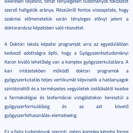
sikeresen teljesítő, tehát ténylegesen tudományos fokozatot
szerző hallgatók aránya. Részükről fontos visszajelzés, hogy
szakmai előmenetelük során tényleges előnyt jelent a
doktorandusz képzésben való részvétel.
A Doktori Iskola képzési programját arra az egyedülállóan
kedvező adottságra építi, hogy a Gyógyszerésztudományi
Karon kiváló lehetőség van a komplex gyógyszerkutatásra. A
kari intézetekben működő doktori programok a
gyógyszerkutatás teljes vertikumát képviselik a hatóanyagok
szintézisétől és a természetes vegyületek izolálásától kezdve
a farmakológiai és biofarmáciai vizsgálatokon keresztül a
gyógyszerformulálásig és az azt követő
gyógyszerfelhasználás-elemzésekig.
Ez a fajta tudományok szerinti, mégis komplex képzési forma