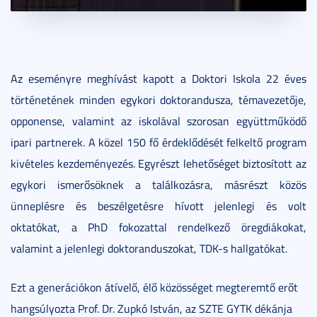
Az eseményre meghívást kapott a Doktori Iskola 22 éves
történetének minden egykori doktorandusza, témavezetője,
opponense, valamint az iskolával szorosan együttműködő
ipari partnerek. A közel 150 fő érdeklődését felkeltő program
kivételes kezdeményezés. Egyrészt lehetőséget biztosított az
egykori ismerősöknek a találkozásra, másrészt közös
ünneplésre és beszélgetésre hívott jelenlegi és volt
oktatókat, a PhD fokozattal rendelkező öregdiákokat,
valamint a jelenlegi doktoranduszokat, TDK-s hallgatókat.
Ezt a generációkon átívelő, élő közösséget megteremtő erőt
hangsúlyozta Prof. Dr. Zupkó István, az SZTE GYTK dékánja