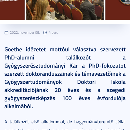
2022. november 08.
4 perc
Goethe idézetet mottóul választva szervezett
PhD-alumni találkozót a
Gyógyszerésztudományi Kar a PhD-fokozatot
szerzett doktoranduszainak és témavezetőinek a
Gyógyszertudományok Doktori Iskola
akkreditációjának 20 éves és a szegedi
gyógyszerészképzés 100 éves évfordulója
alkalmából.
A találkozót első alkalommal, de hagyományteremtő céllal