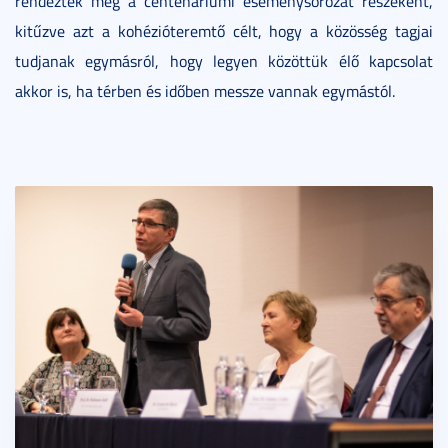
rendezték meg a centenáriumi eseménysorozat részeként,
kitűzve azt a kohézióteremtő célt, hogy a közösség tagjai
tudjanak egymásról, hogy legyen közöttük élő kapcsolat
akkor is, ha térben és időben messze vannak egymástól.