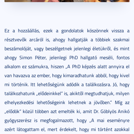
Ez a hozzáállás, ezek a gondolatok köszönnek vissza a
résztvevők arcáról is, ahogy hallgatják a többiek szakmai
beszámolóját, vagy beszélgetnek jelenlegi életükről, és mint
ahogy Simon Péter, jelenlegi PhD hallgató meséli, fontos
alkalom ez számukra, hiszen „A PhD képzés alatt annyira el
van havazva az ember, hogy kimaradhatunk abból, hogy kivel
mi történik. Itt lehetőségünk adódik a találkozásra. Jó, hogy
találkozhatunk „elődeinkkel” is, akiktől megtudhatjuk, milyen
elhelyezkedési lehetőségeink lehetnek a jövőben.” Míg az
„elődök” közül többen azt emelték ki, amit Dr. Göblyös Anikó
gyógyszerész is megfogalmazott, hogy „A mai eseményre
azért látogattam el, mert érdekelt, hogy mi történt azokkal