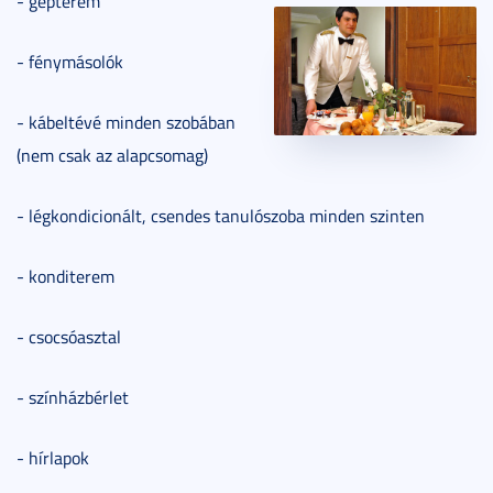
- gépterem
- fénymásolók
- kábeltévé minden szobában
(nem csak az alapcsomag)
- légkondicionált, csendes tanulószoba minden szinten
- konditerem
- csocsóasztal
- színházbérlet
- hírlapok