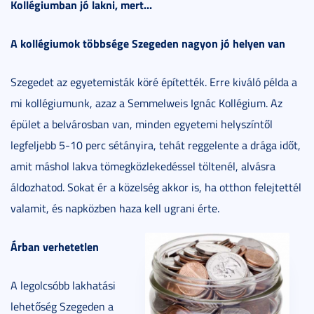
Kollégiumban jó lakni, mert...
A kollégiumok többsége Szegeden nagyon jó helyen van
Szegedet az egyetemisták köré építették. Erre kiváló példa a
mi kollégiumunk, azaz a Semmelweis Ignác Kollégium. Az
épület a belvárosban van, minden egyetemi helyszíntől
legfeljebb 5-10 perc sétányira, tehát reggelente a drága időt,
amit máshol lakva tömegközlekedéssel töltenél, alvásra
áldozhatod. Sokat ér a közelség akkor is, ha otthon felejtettél
valamit, és napközben haza kell ugrani érte.
Árban verhetetlen
A legolcsóbb lakhatási
lehetőség Szegeden a