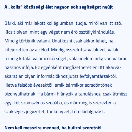
A „kolis” közösségi élet nagyon sok segítséget nyújt
Bárki, aki már lakott kollégiumban, tudja, miről van itt szó.
Kicsit olyan, mint egy véget nem érő osztálykirándulás.
Mindig történik valami. Unatkozni csak akkor lehet, ha
kifejezetten az a célod. Mindig összefutsz valakivel, valaki
mindig kitalál valami ökörséget, valakinek mindig van valami
hasznos infója. Ez egyébként megfizethetetlen! Itt akarva-
akaratlan olyan információkhoz jutsz évfolyamtársaktól,
illetve felsőbb évesektől, amik bármikor sorsdöntőnek
bizonyulhatnak. Ha bármi hiányzik a tanuláshoz, csak átmész
egy-két szomszédos szobába, és már meg is szerezted a
szükséges jegyzetet, tankönyvet, tételkidolgozást.
Nem kell messzire menned, ha bulizni szeretnél