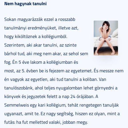
Nem hagynak tanulni
Sokan magyarázzák ezzel a rosszabb
tanulmányi eredményüket, illetve azt,
hogy kiköltöznek a kollégiumból.
Szerintem, aki akar tanulni, az szinte
bárhol tud, aki meg nem akar, az sehol sem
fog. Én 5 éve lakom a kollégiumban és
most, az 5. évben be is fejezem az egyetemet. És messze nem
én vagyok az egyetlen, aki tud tanulni a koliban. Van
tanulószobánk, ahol teljes nyugalomban lehet görnyedni a
könyvek és jegyzetek felett a nap 24 órájában. A
Semmelweis egy kari kollégium, tehát rengetegen tanulják
ugyanazt, amit te. Ez nagy segítség, hiszen ez olyan, mint a
futás: ha fut melletted valaki, jobban megy.