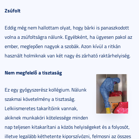
Zsúfolt
Eddig még nem hallottam olyat, hogy bárki is panaszkodott
volna a zsúfoltságra nálunk. Egyébként, ha ügyesen pakol az
ember, meglepően nagyok a szobák. Azon kívül a ritkán
használt holmiknak van két nagy és zárható raktárhelyiség.
Nem megfelelő a tisztaság
Ez egy gyógyszerész kollégium. Nálunk
szakmai követelmény a tisztaság.
Lelkiismeretes takarítóink vannak,
akiknek munkaköri kötelessége minden
nap teljesen kitakarítani a közös helyiségeket és a folyosót,
illetve legalább kéthetente kiporszívózni, felmosni az összes