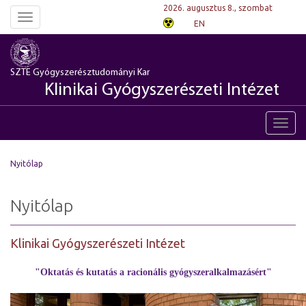
2026. augusztus 8., szombat
Toggle
EN
navigation
SZTE Gyógyszerésztudományi Kar
Klinikai Gyógyszerészeti Intézet
Toggl
navig
Nyitólap
Nyitólap
Klinikai Gyógyszerészeti Intézet
"Oktatás és kutatás a racionális gyógyszeralkalmazásért"