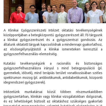
A Klinikai Gyógyszerészeti Intézet oktatási tevékenységének
középpontjában a betegközpontú gyógyszerészet áll: fő tárgyunk
a klinikai gyógyszerészet és a gyógyszerészi gondozás. Az
általunk oktatott tárgyak kapcsolódnak a mindennapi gyakorlathoz,
az elsősegélynyújtástól a klinikai ismereteken keresztül a
gyógyszerfelhasználás-elemzéséig.
Kutatási tevékenységünk a racionális és biztonságos
gyógyszerfelhasználásra irányul s mind betegpopuláció (pl.
gyermekek, idősek), mind terápiás terület vonatkozásában széles
spektrumon mozog (pl. antibiotikumok, antidiabetikumok, központi
idegrendszeri gyógyszerek).
Intézetünk munkatársai közül többen részmunkaidőben
gyógyszertárban, klinikán vagy klinikai vizsgálatokban dolgoznak,
és ez lehetőséget biztosít az oktatáshoz szükséges gyakorlati
tapasztalat megszerzésére, valamint kutatások elvégzésére is jó