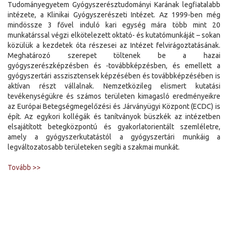
Tudományegyetem Gyógyszerésztudományi Karának legfiatalabb
intézete, a Klinikai Gyógyszerészeti Intézet. Az 1999-ben még
mindössze 3 fővel induló kari egység mára több mint 20
munkatárssal végzi elkötelezett oktató- és kutatómunkáját – sokan
közülük a kezdetek óta részesei az Intézet felvirágoztatásának.
Meghatározó szerepet töltenek be a hazai
gyógyszerészképzésben és -továbbképzésben, és emellett a
gyógyszertári asszisztensek képzésében és továbbképzésében is
aktívan részt vállalnak. Nemzetközileg elismert kutatási
tevékenységükre és számos területen kimagasló eredményeikre
az Európai Betegségmegelőzési és Járványügyi Központ (ECDC) is
épít. Az egykori kollégák és tanítványok büszkék az intézetben
elsajátított betegközpontú és gyakorlatorientált szemléletre,
amely a gyógyszerkutatástól a gyógyszertári munkáig a
legváltozatosabb területeken segíti a szakmai munkát.
Tovább >>