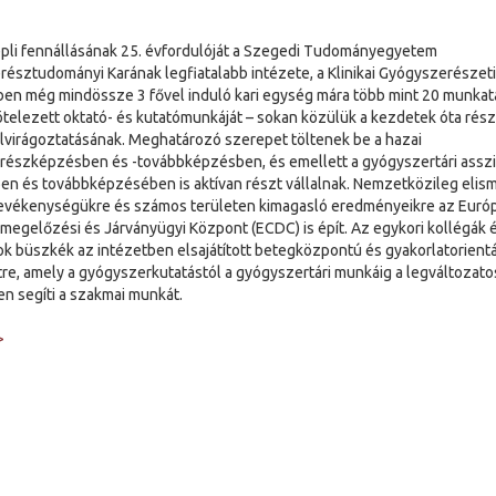
pli fennállásának 25. évfordulóját a Szegedi Tudományegyetem
észtudományi Karának legfiatalabb intézete, a Klinikai Gyógyszerészeti
en még mindössze 3 fővel induló kari egység mára több mint 20 munkat
ötelezett oktató- és kutatómunkáját – sokan közülük a kezdetek óta rész
elvirágoztatásának. Meghatározó szerepet töltenek be a hazai
észképzésben és -továbbképzésben, és emellett a gyógyszertári assz
n és továbbképzésében is aktívan részt vállalnak. Nemzetközileg elis
tevékenységükre és számos területen kimagasló eredményeikre az Európ
egelőzési és Járványügyi Központ (ECDC) is épít. Az egykori kollégák 
ok büszkék az intézetben elsajátított betegközpontú és gyakorlatorientá
re, amely a gyógyszerkutatástól a gyógyszertári munkáig a legváltozat
en segíti a szakmai munkát.
>