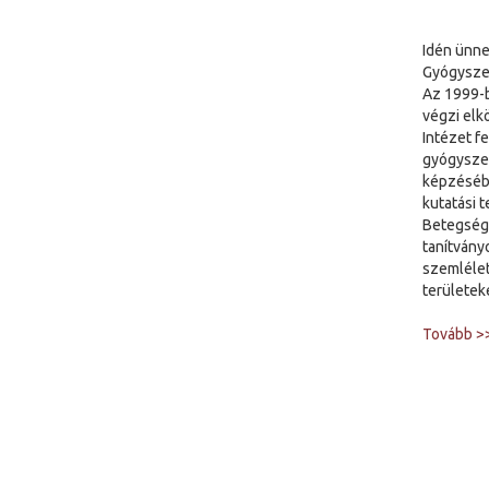
Idén ünne
Gyógyszer
Az 1999-b
végzi elk
Intézet f
gyógyszer
képzésébe
kutatási 
Betegségm
tanítvány
szemlélet
területek
Tovább >