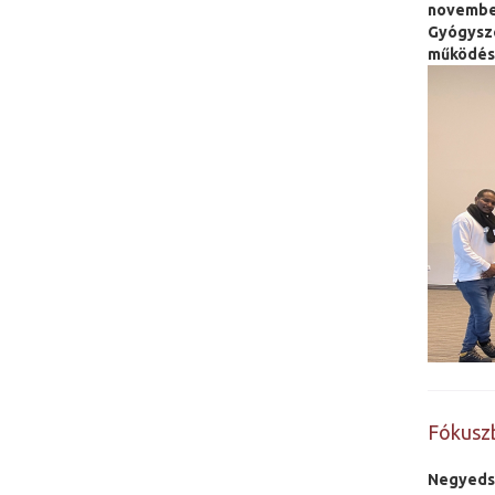
november
Gyógysze
működést
Fókusz
Negyedsz