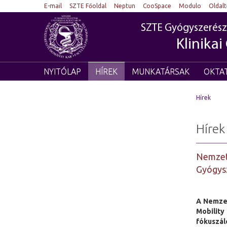
E-mail
SZTE Főoldal
Neptun
CooSpace
Modulo
Oldal
SZTE Gyógyszerész
Klinikai
NYITÓLAP
HÍREK
MUNKATÁRSAK
OKTA
Hírek
Hírek
Nemzetk
Gyógysz
A Nemzet
Mobilit
fókuszá