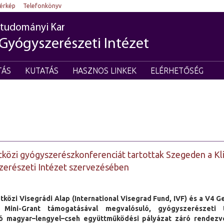
térkép
Telefonkönyv
tudományi Kar
 Gyógyszerészeti Intézet
TÁS
KUTATÁS
HASZNOS LINKEK
ELÉRHETŐSÉG
özi gyógyszerészkonferenciát tartottak Szegeden a Kli
erészeti Intézet szervezésében
közi Visegrádi Alap (International Visegrad Fund, IVF) és a V4 G
y Mini-Grant támogatásával megvalósuló, gyógyszerészeti t
ló magyar–lengyel–cseh együttműködési pályázat záró rendezv