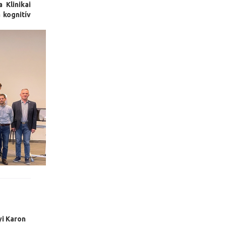
 Klinikai
 kognitív
i Karon