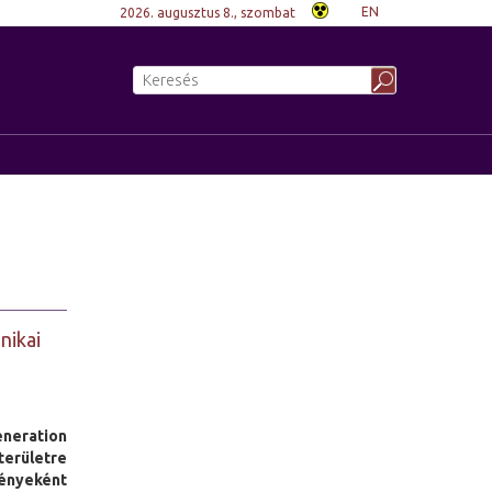
EN
2026. augusztus 8., szombat
nikai
eneration
erületre
ényeként