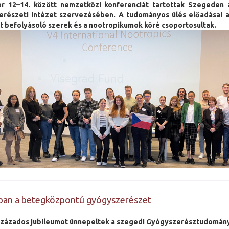
 12–14. között nemzetközi konferenciát tartottak Szegeden a
részeti Intézet szervezésében. A tudományos ülés előadásai a
 befolyásoló szerek és a nootropikumok köré csoportosultak.
ban a betegközpontú gyógyszerészet
ázados jubileumot ünnepeltek a szegedi Gyógyszerésztudomány