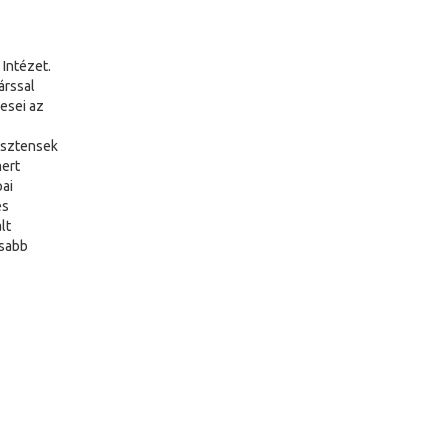
 Intézet.
árssal
esei az
isztensek
mert
ai
és
lt
osabb