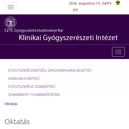
2026. augusztus 10., hétfő
Toggle
EN
navigation
SZTE Gyógyszerésztudományi Kar
Klinikai Gyógyszerészeti Intézet
Toggl
navig
GYÓGYSZERÉSZKÉPZÉS, DIPLOMAMUNKA KÉSZÍTÉS
GRADUÁLIS KÉPZÉS
GYÓGYSZERÉSZ SZAKKÉPZÉS
SZAKIRÁNYÚ TOVÁBBKÉPZÉSEK
Oktatás
Oktatás