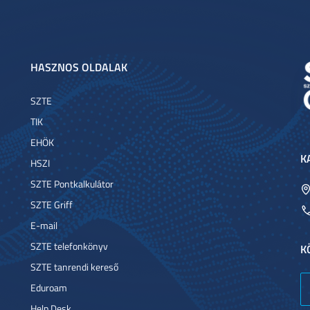
HASZNOS OLDALAK
SZTE
TIK
EHÖK
K
HSZI
SZTE Pontkalkulátor
SZTE Griff
E-mail
SZTE telefonkönyv
K
SZTE tanrendi kereső
Eduroam
Help Desk