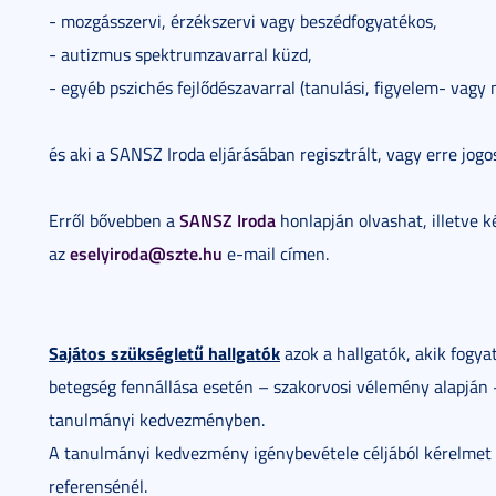
- mozgásszervi, érzékszervi vagy beszédfogyatékos,
- autizmus spektrumzavarral küzd,
- egyéb pszichés fejlődészavarral (tanulási, figyelem- vagy
és aki a SANSZ Iroda eljárásában regisztrált, vagy erre jogos
SANSZ Iroda
Erről bővebben a
honlapján olvashat, illetve 
eselyiroda@szte.hu
az
e-mail címen.
Sajátos szükségletű hallgatók
azok a hallgatók, akik fogy
betegség fennállása esetén – szakorvosi vélemény alapján
tanulmányi kedvezményben.
A tanulmányi kedvezmény igénybevétele céljából kérelmet k
referensénél.