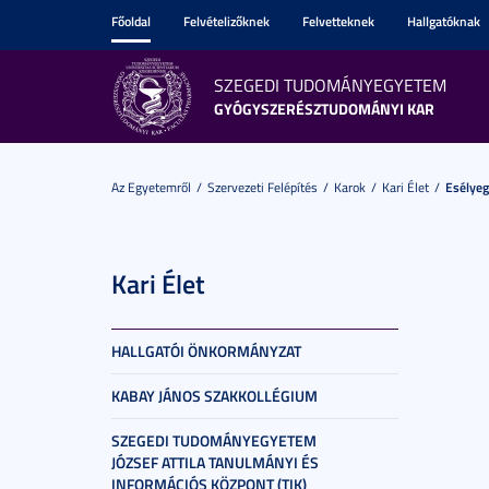
Főoldal
Felvételizőknek
Felvetteknek
Hallgatóknak
SZEGEDI TUDOMÁNYEGYETEM
GYÓGYSZERÉSZTUDOMÁNYI KAR
Az Egyetemről
Szervezeti Felépítés
Karok
Kari Élet
Esélye
Kari Élet
HALLGATÓI ÖNKORMÁNYZAT
KABAY JÁNOS SZAKKOLLÉGIUM
SZEGEDI TUDOMÁNYEGYETEM
JÓZSEF ATTILA TANULMÁNYI ÉS
INFORMÁCIÓS KÖZPONT (TIK)