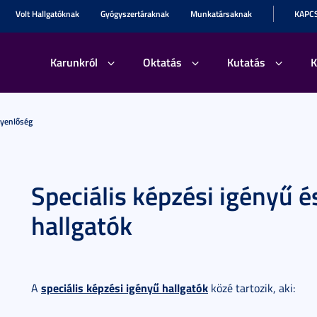
Volt Hallgatóknak
Gyógyszertáraknak
Munkatársaknak
KAPC
Karunkról
Oktatás
Kutatás
K
gyenlőség
Speciális képzési igényű é
hallgatók
speciális képzési igényű hallgatók
A
közé tartozik, aki: