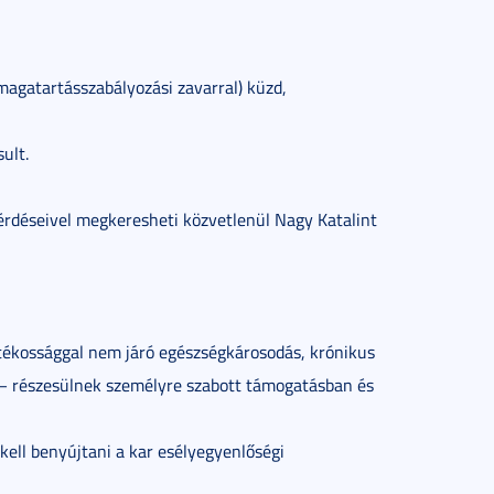
 magatartásszabályozási zavarral) küzd,
ult.
kérdéseivel megkeresheti közvetlenül Nagy Katalint
atékossággal nem járó egészségkárosodás, krónikus
 – részesülnek személyre szabott támogatásban és
ell benyújtani a kar esélyegyenlőségi