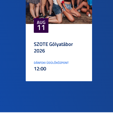
AUG
11
SZOTE Gólyatábor
2026
DÁNFOKI ÜDÜLŐKÖZPONT
12:00