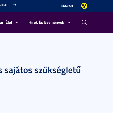
SOLAT
ENGLISH
ari Élet
Hírek És Események
s sajátos szükségletű