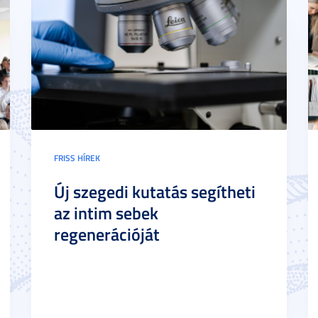
FRISS HÍREK
Új szegedi kutatás segítheti
az intim sebek
regenerációját