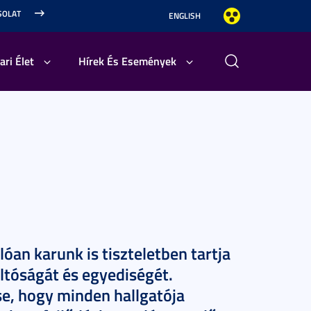
SOLAT
ENGLISH
ari Élet
Hírek És Események
n karunk is tiszteletben tartja
ltóságát és egyediségét.
e, hogy minden hallgatója