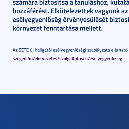
számára biztosítsa a tanuláshoz, kutat
hozzáférést. Elkötelezettek vagyunk az 
esélyegyenlőség érvényesülését biztosít
környezet fenntartása mellett.
Az SZTE új hallgatói esélyegyenlőségi szabályzata elérhető 
szeged.hu/eletvezetes/szolgaltatasok/eselyegyenloseg