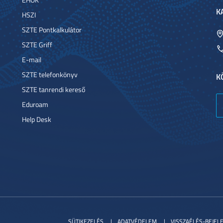
K
HSZI
SZTE Pontkalkulátor
SZTE Griff
E-mail
SZTE telefonkönyv
K
SZTE tanrendi kereső
Eduroam
Help Desk
SÜTIKEZELÉS
ADATVÉDELEM
VISSZAÉLÉS-BEJEL