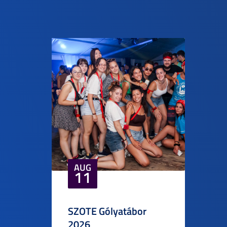
AUG
11
SZOTE Gólyatábor
2026