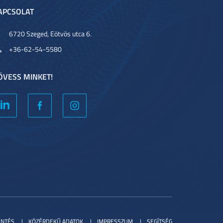
APCSOLAT
6720 Szeged, Eötvös utca 6.
+36-62-54-5580
ÖVESS MINKET!
ENTÉS
KÖZÉRDEKŰ ADATOK
IMPRESSZUM
SEGÍTSÉG