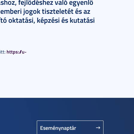
áshoz, fejlődéshez való egyenlő
emberi jogok tiszteletét és az
ó oktatási, képzési és kutatási
https://u-
itt:
Eseménynaptár