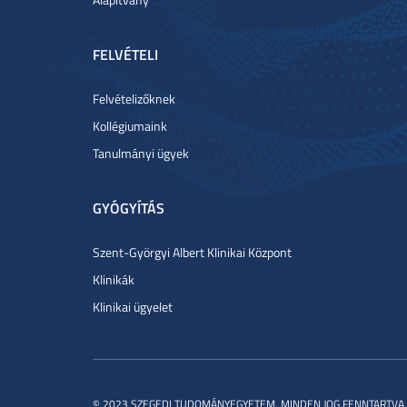
FELVÉTELI
Felvételizőknek
Kollégiumaink
Tanulmányi ügyek
GYÓGYÍTÁS
Szent-Györgyi Albert Klinikai Központ
Klinikák
Klinikai ügyelet
© 2023 SZEGEDI TUDOMÁNYEGYETEM. MINDEN JOG FENNTARTVA.