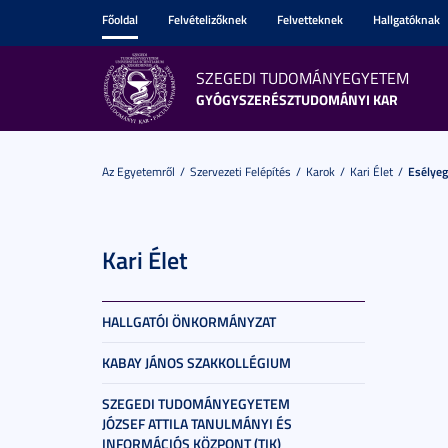
Főoldal
Felvételizőknek
Felvetteknek
Hallgatóknak
SZEGEDI TUDOMÁNYEGYETEM
GYÓGYSZERÉSZTUDOMÁNYI KAR
Az Egyetemről
Szervezeti Felépítés
Karok
Kari Élet
Esélye
Kari Élet
HALLGATÓI ÖNKORMÁNYZAT
KABAY JÁNOS SZAKKOLLÉGIUM
SZEGEDI TUDOMÁNYEGYETEM
JÓZSEF ATTILA TANULMÁNYI ÉS
INFORMÁCIÓS KÖZPONT (TIK)