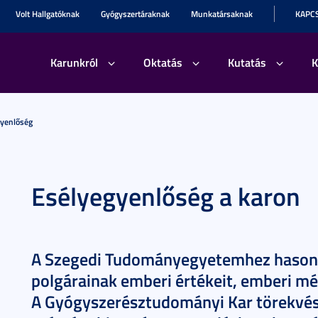
Volt Hallgatóknak
Gyógyszertáraknak
Munkatársaknak
KAPC
Karunkról
Oktatás
Kutatás
K
gyenlőség
Esélyegyenlőség a karon
A Szegedi Tudományegyetemhez hasonlóa
polgárainak emberi értékeit, emberi mé
A Gyógyszerésztudományi Kar törekvés