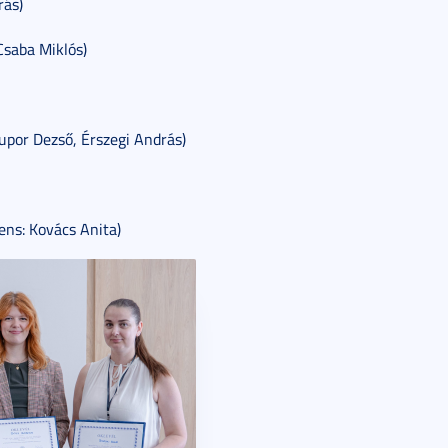
rás)
Csaba Miklós)
upor Dezső, Érszegi András)
ens: Kovács Anita)