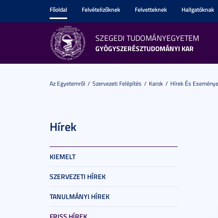
Főoldal
Felvételizőknek
Felvetteknek
Hallgatóknak
SZEGEDI TUDOMÁNYEGYETEM
GYÓGYSZERÉSZTUDOMÁNYI KAR
Az Egyetemről
Szervezeti Felépítés
Karok
Hírek És Esemény
Hírek
KIEMELT
SZERVEZETI HÍREK
TANULMÁNYI HÍREK
FRISS HÍREK