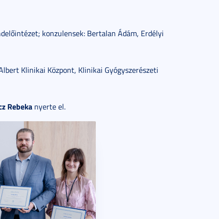
előintézet; konzulensek: Bertalan Ádám, Erdélyi
ert Klinikai Központ, Klinikai Gyógyszerészeti
cz Rebeka
nyerte el.