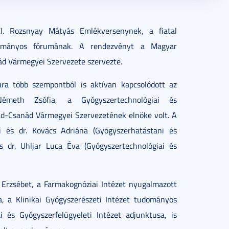
I. Rozsnyay Mátyás Emlékversenynek, a fiatal
dományos fórumának. A rendezvényt a Magyar
d Vármegyei Szervezete szervezte.
a több szempontból is aktívan kapcsolódott az
émeth Zsófia, a Gyógyszertechnológiai és
ád-Csanád Vármegyei Szervezetének elnöke volt. A
i és dr. Kovács Adriána (Gyógyszerhatástani és
és dr. Uhljar Luca Éva (Gyógyszertechnológiai és
i Erzsébet, a Farmakognóziai Intézet nyugalmazott
a, a Klinikai Gyógyszerészeti Intézet tudományos
 és Gyógyszerfelügyeleti Intézet adjunktusa, is