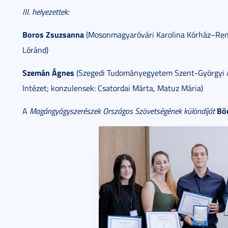
III. helyezettek:
Boros Zsuzsanna
(Mosonmagyaróvári Karolina Kórház–Rend
Lóránd)
Szemán Ágnes
(Szegedi Tudományegyetem Szent-Györgyi Alb
Intézet; konzulensek: Csatordai Márta, Matuz Mária)
Bö
A
Magángyógyszerészek Országos Szövetségének különdíját