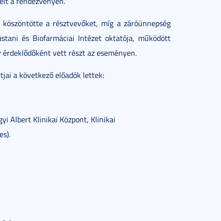
pelt a rendezvényen.
r köszöntötte a résztvevőket, míg a záróünnepség
stani és Biofarmáciai Intézet oktatója, működött
y érdeklődőként vett részt az eseményen.
tjai a következő előadók lettek:
Albert Klinikai Központ, Klinikai
es).