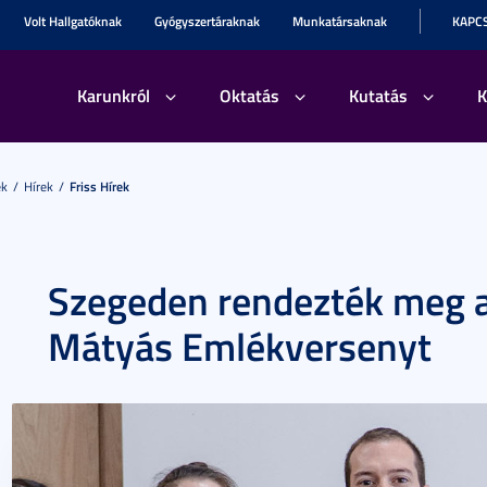
Volt Hallgatóknak
Gyógyszertáraknak
Munkatársaknak
KAPC
Karunkról
Oktatás
Kutatás
K
ek
Hírek
Friss Hírek
Szegeden rendezték meg a
Mátyás Emlékversenyt