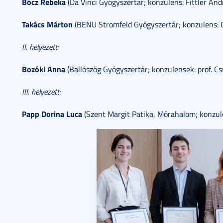
Böcz Rebeka
(Da Vinci Gyógyszertár; konzulens: Fittler And
Takács Márton
(BENU Stromfeld Gyógyszertár; konzulens: 
II. helyezett:
Bozóki Anna
(Ballószög Gyógyszertár; konzulensek: prof. Cs
III. helyezett:
Papp Dorina Luca
(Szent Margit Patika, Mórahalom; konzul