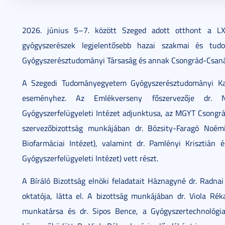
2026. július 07.
3 perc
2026. június 5–7. között Szeged adott otthont a LX
gyógyszerészek legjelentősebb hazai szakmai és tu
Gyógyszerésztudományi Társaság és annak Csongrád-Csaná
A Szegedi Tudományegyetem Gyógyszerésztudományi Kar
eseményhez. Az Emlékverseny főszervezője dr. N
Gyógyszerfelügyeleti Intézet adjunktusa, az MGYT Csongr
szervezőbizottság munkájában dr. Bózsity-Faragó Noém
Biofarmáciai Intézet), valamint dr. Pamlényi Krisztián 
Gyógyszerfelügyeleti Intézet) vett részt.
A Bíráló Bizottság elnöki feladatait Háznagyné dr. Radna
oktatója, látta el. A bizottság munkájában dr. Viola Rék
munkatársa és dr. Sipos Bence, a Gyógyszertechnológiai