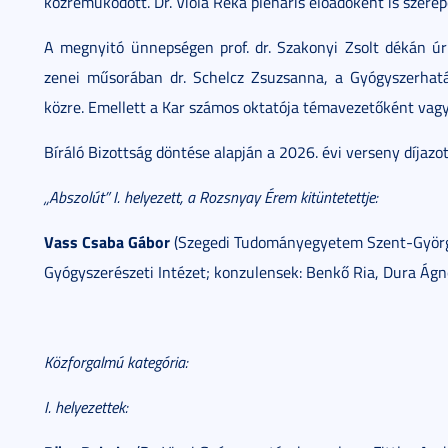
közreműködött. Dr. Viola Réka plenáris előadóként is szere
A megnyitó ünnepségen prof. dr. Szakonyi Zsolt dékán ú
zenei műsorában dr. Schelcz Zsuzsanna, a Gyógyszerhatá
közre. Emellett a Kar számos oktatója témavezetőként vag
Bíráló Bizottság döntése alapján a 2026. évi verseny díjazot
„Abszolút” I. helyezett, a Rozsnyay Érem kitüntetettje:
Vass Csaba Gábor
(Szegedi Tudományegyetem Szent-Györgyi 
Gyógyszerészeti Intézet; konzulensek: Benkő Ria, Dura Ágn
Közforgalmú kategória:
I. helyezettek: