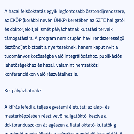
A hazai felsőoktatás egyik legfontosabb ösztöndíjrendszere,
az EKÖP (korábbi nevén ÚNKP) keretében az SZTE hallgatói
és doktorjelöltjei ismét pályázhatnak kutatási terveik
támogatására. A program nem csupán havi rendszerességű
ösztöndíjat biztosít a nyerteseknek, hanem kaput nyit a
tudományos közösségbe való integrálódáshoz, publikációs
lehetőségekhez és hazai, valamint nemzetközi
konferenciákon való részvételhez is.
Kik pályázhatnak?
A kiírás lefedi a teljes egyetemi életutat: az alap- és
mesterképzésben részt vevő hallgatóktól kezdve a
doktoranduszokon át egészen a fiatal oktató-kutatókig
mindenki megtalálhatja a számára megfelelő kategóriát. A