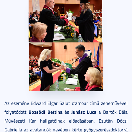
Az esemény Edward Elgar Salut d'amour című zeneművével
Bozsódi Bettina
Juhász Luca
folyatódott
és
a Bartók Béla
Művészeti Kar hallgatóinak előadásában. Ezután Dóczi
Gabriella az avatandók nevében kérte gyógyszerészdoktorrá