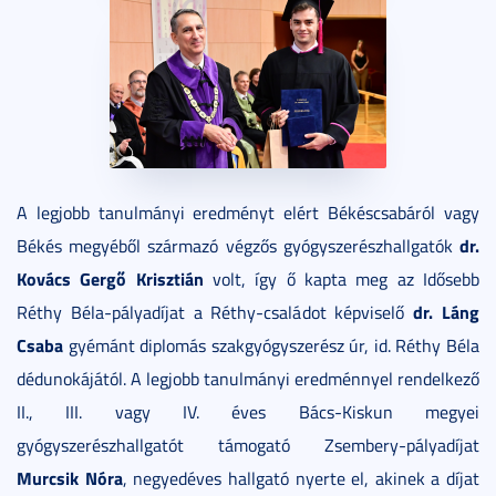
A legjobb tanulmányi eredményt elért Békéscsabáról vagy
dr.
Békés megyéből származó végzős gyógyszerészhallgatók
Kovács Gergő Krisztián
volt, így ő kapta meg az Idősebb
dr. Láng
Réthy Béla-pályadíjat a Réthy-családot képviselő
Csaba
gyémánt diplomás szakgyógyszerész úr, id. Réthy Béla
dédunokájától. A legjobb tanulmányi eredménnyel rendelkező
II., III. vagy IV. éves Bács-Kiskun megyei
gyógyszerészhallgatót támogató Zsembery-pályadíjat
Murcsik Nóra
, negyedéves hallgató nyerte el, akinek a díjat