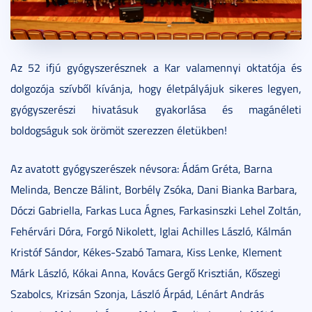
Az 52 ifjú gyógyszerésznek a Kar valamennyi oktatója és
dolgozója szívből kívánja, hogy életpályájuk sikeres legyen,
gyógyszerészi hivatásuk gyakorlása és magánéleti
boldogságuk sok örömöt szerezzen életükben!
Az avatott gyógyszerészek névsora: Ádám Gréta, Barna
Melinda, Bencze Bálint, Borbély Zsóka, Dani Bianka Barbara,
Dóczi Gabriella, Farkas Luca Ágnes, Farkasinszki Lehel Zoltán,
Fehérvári Dóra, Forgó Nikolett, Iglai Achilles László, Kálmán
Kristóf Sándor, Kékes-Szabó Tamara, Kiss Lenke, Klement
Márk László, Kókai Anna, Kovács Gergő Krisztián, Kőszegi
Szabolcs, Krizsán Szonja, László Árpád, Lénárt András