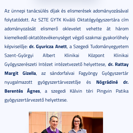
Az ünnepi tanácsülés díjak és elismerések adományozásával
folytatódott. Az SZTE GYTK Kiváló Oktatógyógyszertára cím
adományozását elismerő oklevelet vehette át három
kiemelkedő oktatótevékenységet végző szakmai gyakorlóhely
dr. Gyuricza Anett
képviselője:
, a Szegedi Tudományegyetem
Szent-Györgyi Albert Klinikai Központ Klinikai
dr. Rattay
Gyógyszerészeti Intézet intézetvezető helyettese,
Margit Gizella
, az sándorfalvai Fagyöngy Gyógyszertár
Nógrádiné dr.
nyugalmazott gyógyszertárvezetője és
Berentés Ágnes
, a szegedi Kálvin téri Pingvin Patika
gyógyszertárvezető helyettese.