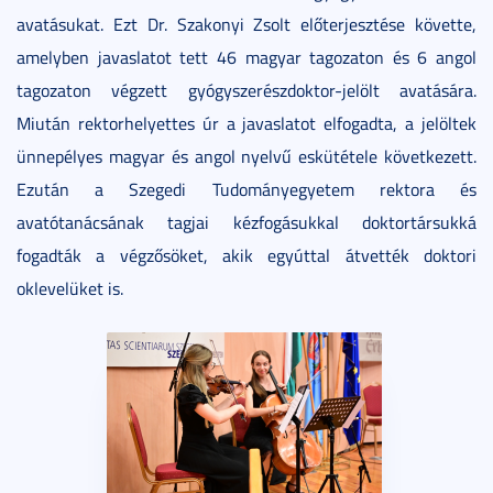
avatásukat. Ezt Dr. Szakonyi Zsolt előterjesztése követte,
amelyben javaslatot tett 46 magyar tagozaton és 6 angol
tagozaton végzett gyógyszerészdoktor-jelölt avatására.
Miután rektorhelyettes úr a javaslatot elfogadta, a jelöltek
ünnepélyes magyar és angol nyelvű eskütétele következett.
Ezután a Szegedi Tudományegyetem rektora és
avatótanácsának tagjai kézfogásukkal doktortársukká
fogadták a végzősöket, akik egyúttal átvették doktori
oklevelüket is.