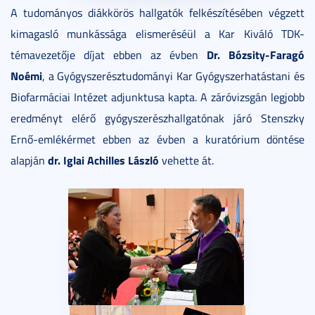
A tudományos diákkörös hallgatók felkészítésében végzett
kimagasló munkássága elismeréséül a Kar Kiváló TDK-
Dr. Bózsity-Faragó
témavezetője díjat ebben az évben
Noémi
, a Gyógyszerésztudományi Kar Gyógyszerhatástani és
Biofarmáciai Intézet adjunktusa kapta. A záróvizsgán legjobb
eredményt elérő gyógyszerészhallgatónak járó Stenszky
Ernő-emlékérmet ebben az évben a kuratórium döntése
dr. Iglai Achilles László
alapján
vehette át.