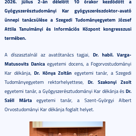
2026. július 2-án délelőtt 10 órakor kezdődött a
Gyógyszerésztudományi Kar gyógyszerészdoktor-avató
ünnepi tanácsülése a Szegedi Tudományegyetem József
Attila Tanulmányi és Információs Központ kongresszusi
termében.
Dr. habil. Varga-
A díszasztalnál az avatótanács tagjai,
Matusovits Danica
egyetemi docens, a Fogorvostudományi
Dr. Kónya Zoltán
Kar dékánja,
egyetemi tanár, a Szegedi
Dr. Szakonyi Zsolt
Tudományegyetem rektorhelyettese,
Dr.
egyetemi tanár, a Gyógyszerésztudományi Kar dékánja és
Széll Márta
egyetemi tanár, a Szent-Györgyi Albert
Orvostudományi Kar dékánja foglalt helyet.