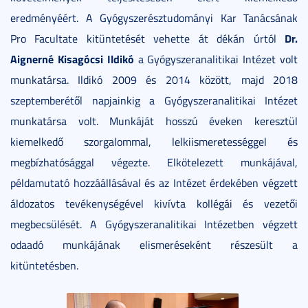
eredményéért. A Gyógyszerésztudományi Kar Tanácsának
Dr.
Pro Facultate kitüntetését vehette át dékán úrtól
Aignerné Kisagócsi Ildikó
a Gyógyszeranalitikai Intézet volt
munkatársa. Ildikó 2009 és 2014 között, majd 2018
szeptemberétől napjainkig a Gyógyszeranalitikai Intézet
munkatársa volt. Munkáját hosszú éveken keresztül
kiemelkedő szorgalommal, lelkiismeretességgel és
megbízhatósággal végezte. Elkötelezett munkájával,
példamutató hozzáállásával és az Intézet érdekében végzett
áldozatos tevékenységével kivívta kollégái és vezetői
megbecsülését. A Gyógyszeranalitikai Intézetben végzett
odaadó munkájának elismeréseként részesült a
kitüntetésben.