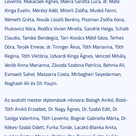
Levente, Makacsek Ágnes, Makra Sarolta Luca, dr. Máté
Kinga Evelin, Mérész Adél, Miterli Zsófia, Muskó Fanni,
Németh Gréta, Novák László Berény, Piszman Zsófia Ilona,
Piukovics Nóra, Redőcs Vivien Mirella, Sandrik Helga, Schalk
Claudia, Tamási Bendegúz, Tari-Kovács Máté Géza, Terhes
Dóra, Terjék Emese, dr. Tiringer Ákos, Tóth Marianna, Tóth
Regina, Tóth Viktória, Udvardi Kinga Ágnes, Venczel Mihály,
Veréb Anna Marianna, Závoda Szabina Patrícia, Behnia Ali,
Esmaeili Sahel, Massarra Costa, Mirbagheri Seyedarman,
Naghash Ali és Oh Youjin.
Az avatott mester diplomások névsora: Balogh Anikó, Bozó-
Tóth Anikó Erzsébet, Dr. Nagy Ágnes, Dr. Szabó Edit, Dr.
Szolga Valentina, Tóth Levente, Bognár Gabriella Márta, Dr.
Kékes-Szabó Odett, Furka Tünde, Laczkó Blanka Anita,