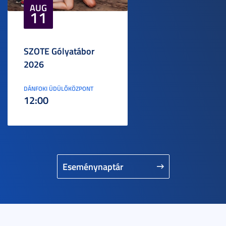
AUG
11
SZOTE Gólyatábor
2026
DÁNFOKI ÜDÜLŐKÖZPONT
12:00
Eseménynaptár