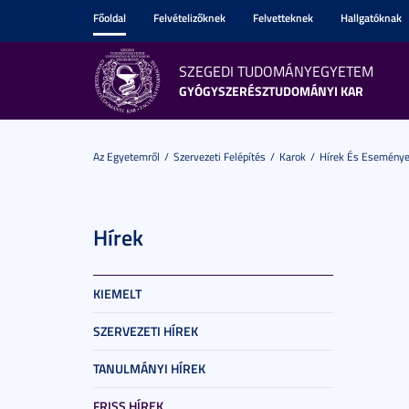
Főoldal
Felvételizőknek
Felvetteknek
Hallgatóknak
SZEGEDI TUDOMÁNYEGYETEM
GYÓGYSZERÉSZTUDOMÁNYI KAR
Az Egyetemről
Szervezeti Felépítés
Karok
Hírek És Esemény
Hírek
KIEMELT
SZERVEZETI HÍREK
TANULMÁNYI HÍREK
FRISS HÍREK