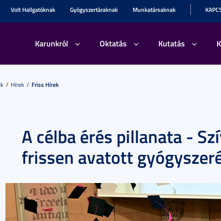
Volt Hallgatóknak
Gyógyszertáraknak
Munkatársaknak
KAPC
Karunkról
Oktatás
Kutatás
K
ek
Hírek
Friss Hírek
A célba érés pillanata - Sz
frissen avatott gyógyszer