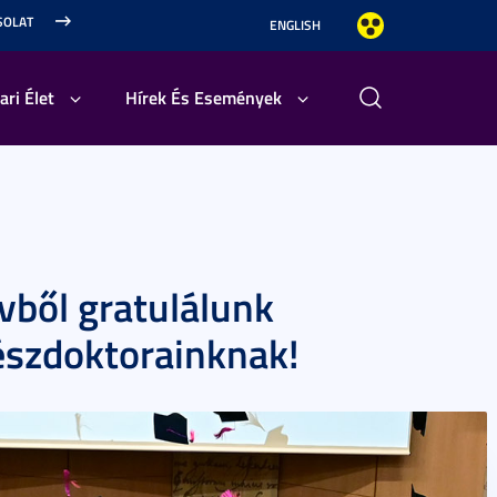
SOLAT
ENGLISH
ari Élet
Hírek És Események
ívből gratulálunk
észdoktorainknak!