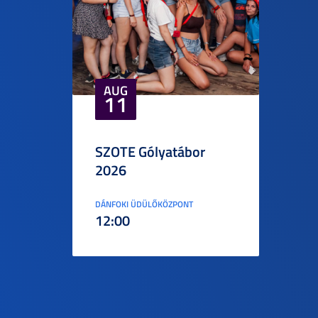
AUG
11
SZOTE Gólyatábor
2026
DÁNFOKI ÜDÜLŐKÖZPONT
12:00