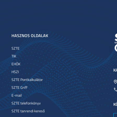
HASZNOS OLDALAK
SZTE
TIK
EHÖK
K
HSZI
SZTE Pontkalkulátor
SZTE Griff
E-mail
SZTE telefonkönyv
K
SZTE tanrendi kereső